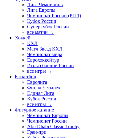
Лига Чемпионов
Лига Европы
Чемпионат России (РПЛ)
Кубок России
Суперкубок России
все матчи →
Хоккей
КХЛ
Матч Звезд КХЛ
Чемпионат мира
Еврохоккейтур
Игры сборной России
все игры →
Баскетбол
Евролига
Финал Четырех
Единая Лига
Кубок России
все игры →
Фигурное катание
Чемпионат Европы
Чемпионат России
Abu Dhabi Classic Trophy
Гран-при
Кубок Ростелекома