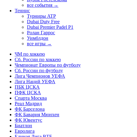
все события →
Теннис
Турниры ATP
Dubai Duty Free
Dubai Premier Padel P1
Ролан Гаррос
Уимблдон
все игры →
ЧМ по хоккею
Сб. России по хоккею
Чемпионат Европы по футболу
Сб. России по футболу
Лига Чемпионов УЕФА
Лига Наций УЕФА
ПБК ЦСКА
ПФК ЦСКА
Спарта Москва
Реал Мадрид
ФК Барселона
ФК Бавария Мюнхен
ФК Ювентус
Биатлон
Евролига
Единая Лига ВТБ