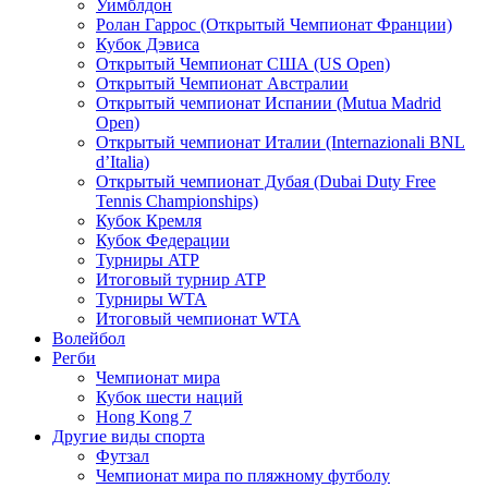
Уимблдон
Ролан Гаррос (Открытый Чемпионат Франции)
Кубок Дэвиса
Открытый Чемпионат США (US Open)
Открытый Чемпионат Австралии
Открытый чемпионат Испании (Mutua Madrid
Open)
Открытый чемпионат Италии (Internazionali BNL
d’Italia)
Открытый чемпионат Дубая (Dubai Duty Free
Tennis Championships)
Кубок Кремля
Кубок Федерации
Турниры ATP
Итоговый турнир ATP
Турниры WTA
Итоговый чемпионат WTA
Волейбол
Регби
Чемпионат мира
Кубок шести наций
Hong Kong 7
Другие виды спорта
Футзал
Чемпионат мира по пляжному футболу