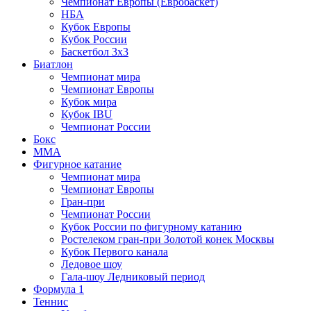
Чемпионат Европы (Евробаскет)
НБА
Кубок Европы
Кубок России
Баскетбол 3х3
Биатлон
Чемпионат мира
Чемпионат Европы
Кубок мира
Кубок IBU
Чемпионат России
Бокс
MMA
Фигурное катание
Чемпионат мира
Чемпионат Европы
Гран-при
Чемпионат России
Кубок России по фигурному катанию
Ростелеком гран-при Золотой конек Москвы
Кубок Первого канала
Ледовое шоу
Гала-шоу Ледниковый период
Формула 1
Теннис