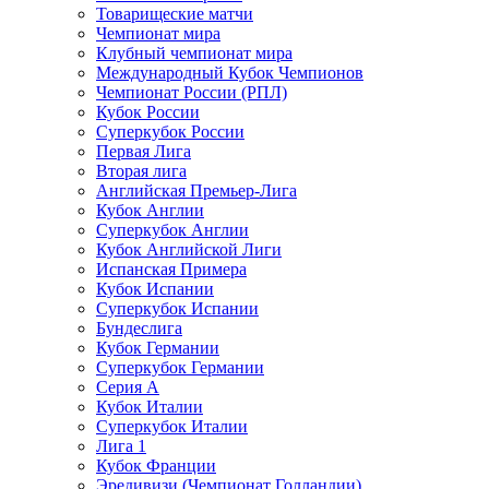
Товарищеские матчи
Чемпионат мира
Клубный чемпионат мира
Международный Кубок Чемпионов
Чемпионат России (РПЛ)
Кубок России
Суперкубок России
Первая Лига
Вторая лига
Английская Премьер-Лига
Кубок Англии
Суперкубок Англии
Кубок Английской Лиги
Испанская Примера
Кубок Испании
Суперкубок Испании
Бундеслига
Кубок Германии
Суперкубок Германии
Серия А
Кубок Италии
Суперкубок Италии
Лига 1
Кубок Франции
Эредивизи (Чемпионат Голландии)