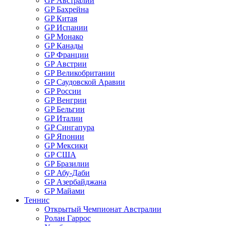
GP Австралии
GP Бахрейна
GP Китая
GP Испании
GP Монако
GP Канады
GP Франции
GP Австрии
GP Великобритании
GP Саудовской Аравии
GP России
GP Венгрии
GP Бельгии
GP Италии
GP Сингапура
GP Японии
GP Мексики
GP США
GP Бразилии
GP Абу-Даби
GP Азербайджана
GP Майами
Теннис
Открытый Чемпионат Австралии
Ролан Гаррос