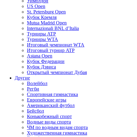
Уимблдон
US Open
St. Petersburg Open
Кубок Кремля
Mutua Madrid Open
Internazionali BNL d’Italia
Турниры ATP
Турниры WTA
Итоговый чемпионат WTA
Итоговый турнир ATP
Astana Open
Кубок Федерации
Кубок Дэвиса
Открытый чемпионат Дубая
Другие
Волейбол
Регби
Спортивная гимнастика
Европейские игры
Американский футбол
Бейсбол
Конькобежный спорт
Водные виды спорта
ЧМ по водным видам спорта
Художественная гимнастика