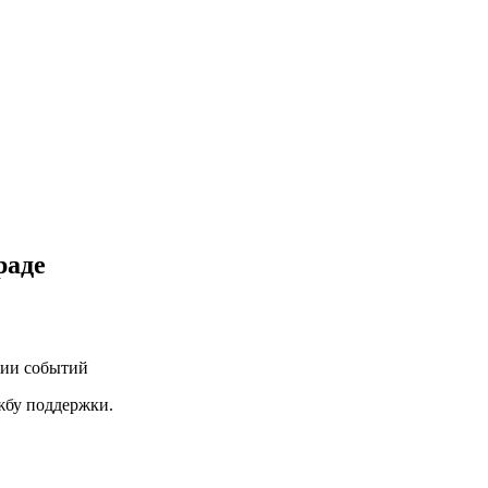
раде
нии событий
ужбу поддержки.