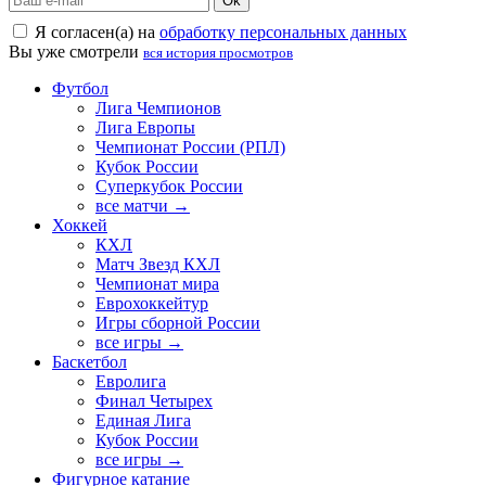
Ok
Я согласен(а) на
обработку персональных данных
Вы уже смотрели
вся история просмотров
Футбол
Лига Чемпионов
Лига Европы
Чемпионат России (РПЛ)
Кубок России
Суперкубок России
все матчи →
Хоккей
КХЛ
Матч Звезд КХЛ
Чемпионат мира
Еврохоккейтур
Игры сборной России
все игры →
Баскетбол
Евролига
Финал Четырех
Единая Лига
Кубок России
все игры →
Фигурное катание