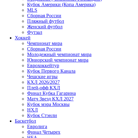
Кубок Америки (Копа Америка)
MLS
Сборная России
Пляжный футбол
Женский футбол
Футзал
Хоккей
Чемпионат мира
Сборная России
Молодежный чемпионат мира
Юниорский чемпионат мира
Еврохоккейтур
Кубок Первого Канала
Чешские игры
КХЛ 2026/2027
Плей-офф КХЛ
Финал Кубка Гагарина
Матч Звезд КХЛ 2027
Кубок мэра Москвы
НХЛ
Кубок Стэнли
Баскетбол
Евролига
Финал Четырех
НБА