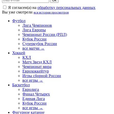
Ok
Я согласен(а) на
обработку персональных данных
Вы уже смотрели
вся история просмотров
Футбол
Лига Чемпионов
Лига Европы
Чемпионат России (РПЛ)
Кубок России
Суперкубок России
все матчи →
Хоккей
КХЛ
Матч Звезд КХЛ
Чемпионат мира
Еврохоккейтур
Игры сборной России
все игры →
Баскетбол
Евролига
Финал Четырех
Единая Лига
Кубок России
все игры →
Фигурное катание