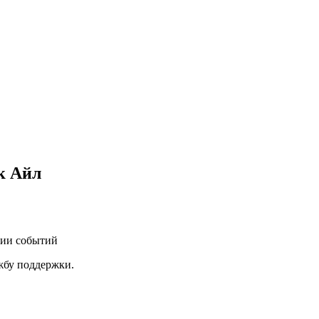
к Айл
нии событий
ужбу поддержки.