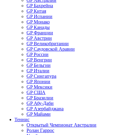
GP Австралии
GP Бахрейна
GP Китая
GP Испании
GP Монако
GP Канады
GP Франции
GP Австрии
GP Великобритании
GP Саудовской Аравии
GP России
GP Венгрии
GP Бельгии
GP Италии
GP Сингапура
GP Японии
GP Мексики
GP США
GP Бразилии
GP Абу-Даби
GP Азербайджана
GP Майами
Теннис
Открытый Чемпионат Австралии
Ролан Гаррос