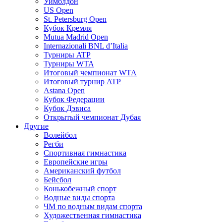
Уимблдон
US Open
St. Petersburg Open
Кубок Кремля
Mutua Madrid Open
Internazionali BNL d’Italia
Турниры ATP
Турниры WTA
Итоговый чемпионат WTA
Итоговый турнир ATP
Astana Open
Кубок Федерации
Кубок Дэвиса
Открытый чемпионат Дубая
Другие
Волейбол
Регби
Спортивная гимнастика
Европейские игры
Американский футбол
Бейсбол
Конькобежный спорт
Водные виды спорта
ЧМ по водным видам спорта
Художественная гимнастика