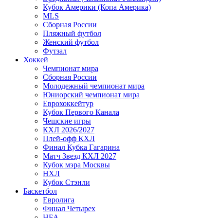
Кубок Америки (Копа Америка)
MLS
Сборная России
Пляжный футбол
Женский футбол
Футзал
Хоккей
Чемпионат мира
Сборная России
Молодежный чемпионат мира
Юниорский чемпионат мира
Еврохоккейтур
Кубок Первого Канала
Чешские игры
КХЛ 2026/2027
Плей-офф КХЛ
Финал Кубка Гагарина
Матч Звезд КХЛ 2027
Кубок мэра Москвы
НХЛ
Кубок Стэнли
Баскетбол
Евролига
Финал Четырех
НБА