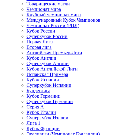
Товарищеские матчи
Чемпионат мира
Клубный чемпионат мира
Международный Кубок Чемпионов
Чемпионат России (РПЛ)
Кубок России
Суперкубок России
Первая Лига
Вторая лига
Английская Премьер-Лига
Кубок Англии
Суперкубок Англии
Кубок Английской Лиги
Испанская Примера
Кубок Испании
Суперкубок Испании
Бундеслига
Кубок Германии
Суперкубок Германии
Серия А
Кубок Италии
Суперкубок Италии
Лига 1
Кубок Франции
Эредивизи (Чемпионат Голландии)