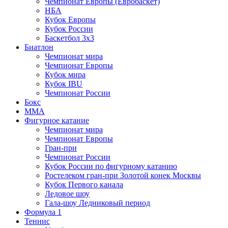
Чемпионат Европы (Евробаскет)
НБА
Кубок Европы
Кубок России
Баскетбол 3х3
Биатлон
Чемпионат мира
Чемпионат Европы
Кубок мира
Кубок IBU
Чемпионат России
Бокс
MMA
Фигурное катание
Чемпионат мира
Чемпионат Европы
Гран-при
Чемпионат России
Кубок России по фигурному катанию
Ростелеком гран-при Золотой конек Москвы
Кубок Первого канала
Ледовое шоу
Гала-шоу Ледниковый период
Формула 1
Теннис