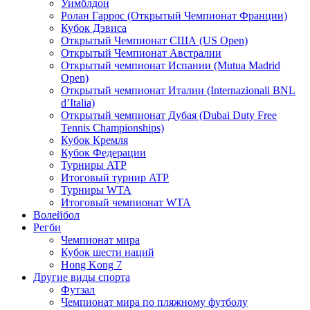
Уимблдон
Ролан Гаррос (Открытый Чемпионат Франции)
Кубок Дэвиса
Открытый Чемпионат США (US Open)
Открытый Чемпионат Австралии
Открытый чемпионат Испании (Mutua Madrid
Open)
Открытый чемпионат Италии (Internazionali BNL
d’Italia)
Открытый чемпионат Дубая (Dubai Duty Free
Tennis Championships)
Кубок Кремля
Кубок Федерации
Турниры ATP
Итоговый турнир ATP
Турниры WTA
Итоговый чемпионат WTA
Волейбол
Регби
Чемпионат мира
Кубок шести наций
Hong Kong 7
Другие виды спорта
Футзал
Чемпионат мира по пляжному футболу