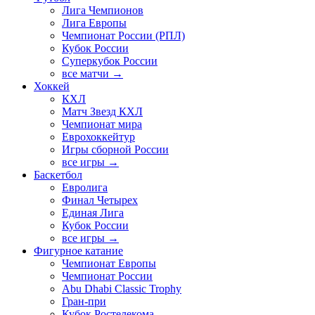
Лига Чемпионов
Лига Европы
Чемпионат России (РПЛ)
Кубок России
Суперкубок России
все матчи →
Хоккей
КХЛ
Матч Звезд КХЛ
Чемпионат мира
Еврохоккейтур
Игры сборной России
все игры →
Баскетбол
Евролига
Финал Четырех
Единая Лига
Кубок России
все игры →
Фигурное катание
Чемпионат Европы
Чемпионат России
Abu Dhabi Classic Trophy
Гран-при
Кубок Ростелекома