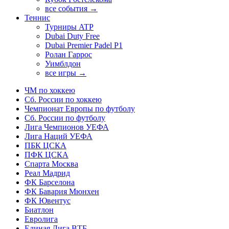
все события →
Теннис
Турниры ATP
Dubai Duty Free
Dubai Premier Padel P1
Ролан Гаррос
Уимблдон
все игры →
ЧМ по хоккею
Сб. России по хоккею
Чемпионат Европы по футболу
Сб. России по футболу
Лига Чемпионов УЕФА
Лига Наций УЕФА
ПБК ЦСКА
ПФК ЦСКА
Спарта Москва
Реал Мадрид
ФК Барселона
ФК Бавария Мюнхен
ФК Ювентус
Биатлон
Евролига
Единая Лига ВТБ