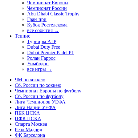
Чемпионат Европы
Чемпионат России
Abu Dhabi Classic Trophy
Гран-при
Кубок Ростелекома
все события →
Теннис
Турниры ATP
Dubai Duty Free
Dubai Premier Padel P1
Ролан Гаррос
Уимблдон
все игры →
ЧМ по хоккею
Сб. России по хоккею
Чемпионат Европы по футболу
Сб. России по футболу
Лига Чемпионов УЕФА
Лига Наций УЕФА
ПБК ЦСКА
ПФК ЦСКА
Спарта Москва
Реал Мадрид
ФК Барселона