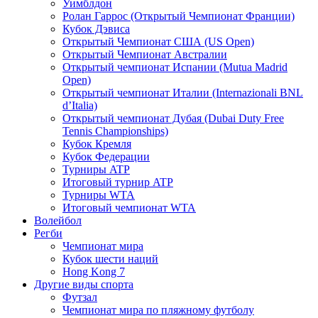
Уимблдон
Ролан Гаррос (Открытый Чемпионат Франции)
Кубок Дэвиса
Открытый Чемпионат США (US Open)
Открытый Чемпионат Австралии
Открытый чемпионат Испании (Mutua Madrid
Open)
Открытый чемпионат Италии (Internazionali BNL
d’Italia)
Открытый чемпионат Дубая (Dubai Duty Free
Tennis Championships)
Кубок Кремля
Кубок Федерации
Турниры ATP
Итоговый турнир ATP
Турниры WTA
Итоговый чемпионат WTA
Волейбол
Регби
Чемпионат мира
Кубок шести наций
Hong Kong 7
Другие виды спорта
Футзал
Чемпионат мира по пляжному футболу