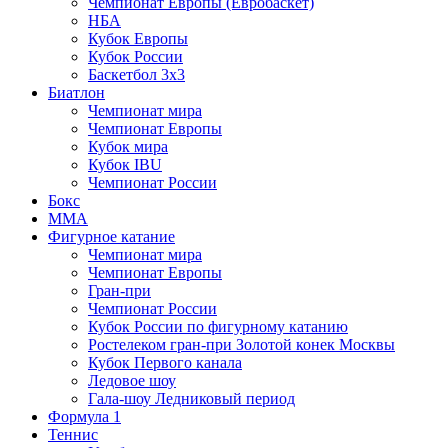
Чемпионат Европы (Евробаскет)
НБА
Кубок Европы
Кубок России
Баскетбол 3х3
Биатлон
Чемпионат мира
Чемпионат Европы
Кубок мира
Кубок IBU
Чемпионат России
Бокс
MMA
Фигурное катание
Чемпионат мира
Чемпионат Европы
Гран-при
Чемпионат России
Кубок России по фигурному катанию
Ростелеком гран-при Золотой конек Москвы
Кубок Первого канала
Ледовое шоу
Гала-шоу Ледниковый период
Формула 1
Теннис