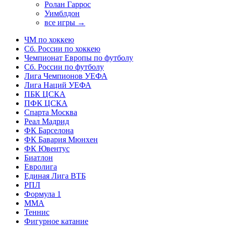
Ролан Гаррос
Уимблдон
все игры →
ЧМ по хоккею
Сб. России по хоккею
Чемпионат Европы по футболу
Сб. России по футболу
Лига Чемпионов УЕФА
Лига Наций УЕФА
ПБК ЦСКА
ПФК ЦСКА
Спарта Москва
Реал Мадрид
ФК Барселона
ФК Бавария Мюнхен
ФК Ювентус
Биатлон
Евролига
Единая Лига ВТБ
РПЛ
Формула 1
MMA
Теннис
Фигурное катание