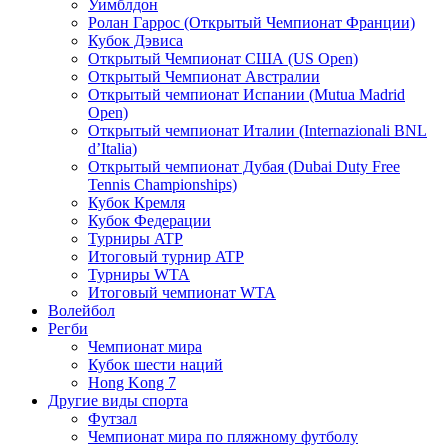
Уимблдон
Ролан Гаррос (Открытый Чемпионат Франции)
Кубок Дэвиса
Открытый Чемпионат США (US Open)
Открытый Чемпионат Австралии
Открытый чемпионат Испании (Mutua Madrid
Open)
Открытый чемпионат Италии (Internazionali BNL
d’Italia)
Открытый чемпионат Дубая (Dubai Duty Free
Tennis Championships)
Кубок Кремля
Кубок Федерации
Турниры ATP
Итоговый турнир ATP
Турниры WTA
Итоговый чемпионат WTA
Волейбол
Регби
Чемпионат мира
Кубок шести наций
Hong Kong 7
Другие виды спорта
Футзал
Чемпионат мира по пляжному футболу