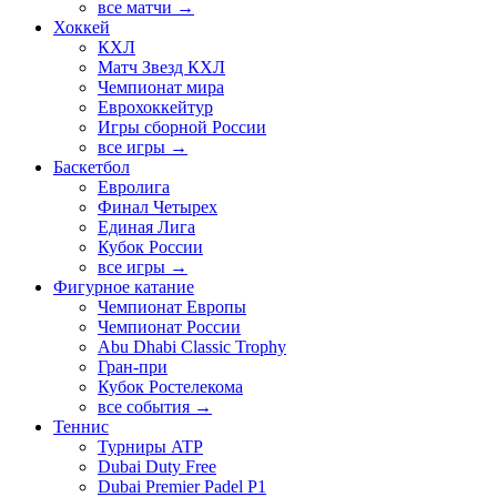
все матчи →
Хоккей
КХЛ
Матч Звезд КХЛ
Чемпионат мира
Еврохоккейтур
Игры сборной России
все игры →
Баскетбол
Евролига
Финал Четырех
Единая Лига
Кубок России
все игры →
Фигурное катание
Чемпионат Европы
Чемпионат России
Abu Dhabi Classic Trophy
Гран-при
Кубок Ростелекома
все события →
Теннис
Турниры ATP
Dubai Duty Free
Dubai Premier Padel P1