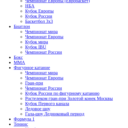
Чемпионат Европы (Евробаскет)
НБА
Кубок Европы
Кубок России
Баскетбол 3х3
Биатлон
Чемпионат мира
Чемпионат Европы
Кубок мира
Кубок IBU
Чемпионат России
Бокс
MMA
Фигурное катание
Чемпионат мира
Чемпионат Европы
Гран-при
Чемпионат России
Кубок России по фигурному катанию
Ростелеком гран-при Золотой конек Москвы
Кубок Первого канала
Ледовое шоу
Гала-шоу Ледниковый период
Формула 1
Теннис