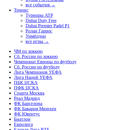
все события →
Теннис
Турниры ATP
Dubai Duty Free
Dubai Premier Padel P1
Ролан Гаррос
Уимблдон
все игры →
ЧМ по хоккею
Сб. России по хоккею
Чемпионат Европы по футболу
Сб. России по футболу
Лига Чемпионов УЕФА
Лига Наций УЕФА
ПБК ЦСКА
ПФК ЦСКА
Спарта Москва
Реал Мадрид
ФК Барселона
ФК Бавария Мюнхен
ФК Ювентус
Биатлон
Евролига
Единая Лига ВТБ