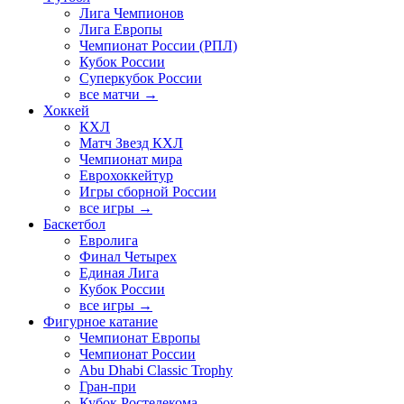
Лига Чемпионов
Лига Европы
Чемпионат России (РПЛ)
Кубок России
Суперкубок России
все матчи →
Хоккей
КХЛ
Матч Звезд КХЛ
Чемпионат мира
Еврохоккейтур
Игры сборной России
все игры →
Баскетбол
Евролига
Финал Четырех
Единая Лига
Кубок России
все игры →
Фигурное катание
Чемпионат Европы
Чемпионат России
Abu Dhabi Classic Trophy
Гран-при
Кубок Ростелекома