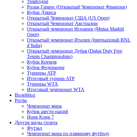
Уимблдон
Ролан Гаррос (Открытый Чемпионат Франции)
Кубок Дэвиса
Открытый Чемпионат США (US Open)
Открытый Чемпионат Австралии
Открытый чемпионат Испании (Mutua Madrid
Open)
Открытый чемпионат Италии (Internazionali BNL
d’Italia)
Открытый чемпионат Дубая (Dubai Duty Free
Tennis Championships)
Кубок Кремля
Кубок Федерации
Турниры ATP
Итоговый турнир ATP
Турниры WTA
Итоговый чемпионат WTA
Волейбол
Регби
Чемпионат мира
Кубок шести наций
Hong Kong 7
Другие виды спорта
Футзал
Чемпионат мира по пляжному футболу