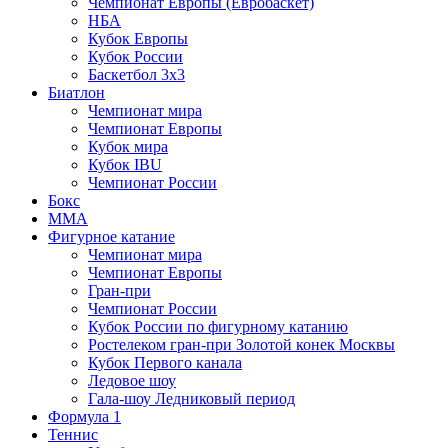
Чемпионат Европы (Евробаскет)
НБА
Кубок Европы
Кубок России
Баскетбол 3х3
Биатлон
Чемпионат мира
Чемпионат Европы
Кубок мира
Кубок IBU
Чемпионат России
Бокс
MMA
Фигурное катание
Чемпионат мира
Чемпионат Европы
Гран-при
Чемпионат России
Кубок России по фигурному катанию
Ростелеком гран-при Золотой конек Москвы
Кубок Первого канала
Ледовое шоу
Гала-шоу Ледниковый период
Формула 1
Теннис