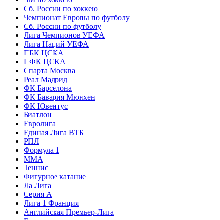
Сб. России по хоккею
Чемпионат Европы по футболу
Сб. России по футболу
Лига Чемпионов УЕФА
Лига Наций УЕФА
ПБК ЦСКА
ПФК ЦСКА
Спарта Москва
Реал Мадрид
ФК Барселона
ФК Бавария Мюнхен
ФК Ювентус
Биатлон
Евролига
Единая Лига ВТБ
РПЛ
Формула 1
MMA
Теннис
Фигурное катание
Ла Лига
Серия А
Лига 1 Франция
Английская Премьер-Лига