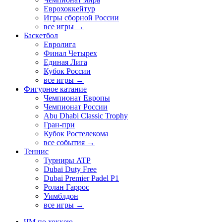
Еврохоккейтур
Игры сборной России
все игры →
Баскетбол
Евролига
Финал Четырех
Единая Лига
Кубок России
все игры →
Фигурное катание
Чемпионат Европы
Чемпионат России
Abu Dhabi Classic Trophy
Гран-при
Кубок Ростелекома
все события →
Теннис
Турниры ATP
Dubai Duty Free
Dubai Premier Padel P1
Ролан Гаррос
Уимблдон
все игры →
ЧМ по хоккею