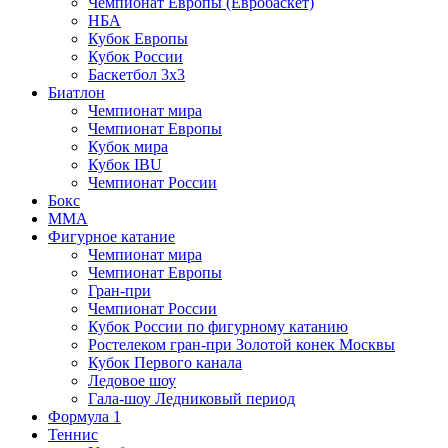
Чемпионат Европы (Евробаскет)
НБА
Кубок Европы
Кубок России
Баскетбол 3х3
Биатлон
Чемпионат мира
Чемпионат Европы
Кубок мира
Кубок IBU
Чемпионат России
Бокс
MMA
Фигурное катание
Чемпионат мира
Чемпионат Европы
Гран-при
Чемпионат России
Кубок России по фигурному катанию
Ростелеком гран-при Золотой конек Москвы
Кубок Первого канала
Ледовое шоу
Гала-шоу Ледниковый период
Формула 1
Теннис