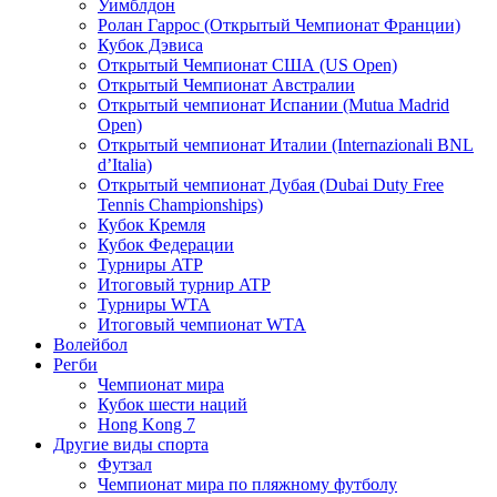
Уимблдон
Ролан Гаррос (Открытый Чемпионат Франции)
Кубок Дэвиса
Открытый Чемпионат США (US Open)
Открытый Чемпионат Австралии
Открытый чемпионат Испании (Mutua Madrid
Open)
Открытый чемпионат Италии (Internazionali BNL
d’Italia)
Открытый чемпионат Дубая (Dubai Duty Free
Tennis Championships)
Кубок Кремля
Кубок Федерации
Турниры ATP
Итоговый турнир ATP
Турниры WTA
Итоговый чемпионат WTA
Волейбол
Регби
Чемпионат мира
Кубок шести наций
Hong Kong 7
Другие виды спорта
Футзал
Чемпионат мира по пляжному футболу