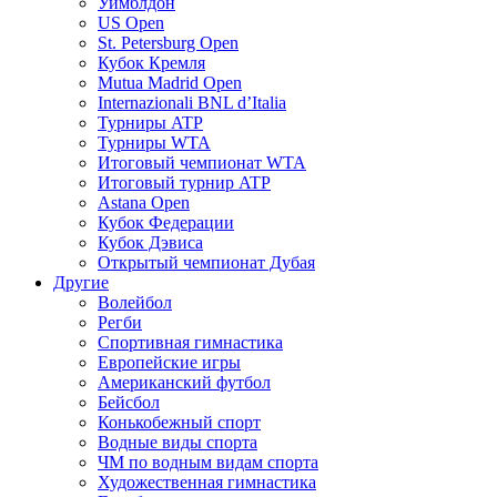
Уимблдон
US Open
St. Petersburg Open
Кубок Кремля
Mutua Madrid Open
Internazionali BNL d’Italia
Турниры ATP
Турниры WTA
Итоговый чемпионат WTA
Итоговый турнир ATP
Astana Open
Кубок Федерации
Кубок Дэвиса
Открытый чемпионат Дубая
Другие
Волейбол
Регби
Спортивная гимнастика
Европейские игры
Американский футбол
Бейсбол
Конькобежный спорт
Водные виды спорта
ЧМ по водным видам спорта
Художественная гимнастика