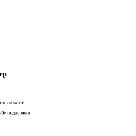
ер
нии событий
ужбу поддержки.