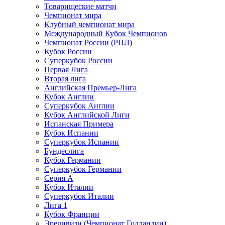
Товарищеские матчи
Чемпионат мира
Клубный чемпионат мира
Международный Кубок Чемпионов
Чемпионат России (РПЛ)
Кубок России
Суперкубок России
Первая Лига
Вторая лига
Английская Премьер-Лига
Кубок Англии
Суперкубок Англии
Кубок Английской Лиги
Испанская Примера
Кубок Испании
Суперкубок Испании
Бундеслига
Кубок Германии
Суперкубок Германии
Серия А
Кубок Италии
Суперкубок Италии
Лига 1
Кубок Франции
Эредивизи (Чемпионат Голландии)