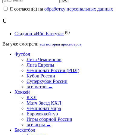
Ok
Я согласен(а) на
обработку персональных данных
C
(0)
Cтадион «Ибн Баттута»
Вы уже смотрели
вся история просмотров
Футбол
Лига Чемпионов
Лига Европы
Чемпионат России (РПЛ)
Кубок России
Суперкубок России
все матчи →
Хоккей
КХЛ
Матч Звезд КХЛ
Чемпионат мира
Еврохоккейтур
Игры сборной России
все игры →
Баскетбол