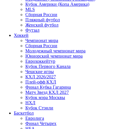
Кубок Америки (Копа Америка)
MLS
Сборная России
Пляжный футбол
Женский футбол
Футзал
Хоккей
Чемпионат мира
Сборная России
Молодежный чемпионат мира
Юниорский чемпионат мира
Еврохоккейтур
Кубок Первого Канала
Чешские игры
КХЛ 2026/2027
Плей-офф КХЛ
Финал Кубка Гагарина
Матч Звезд КХЛ 2027
Кубок мэра Москвы
НХЛ
Кубок Стэнли
Баскетбол
Евролига
Финал Четырех
НБА