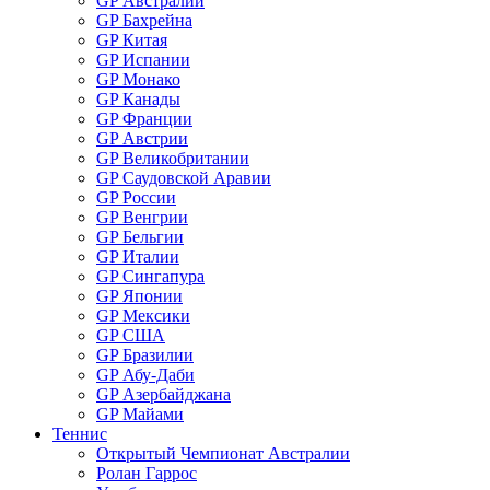
GP Австралии
GP Бахрейна
GP Китая
GP Испании
GP Монако
GP Канады
GP Франции
GP Австрии
GP Великобритании
GP Саудовской Аравии
GP России
GP Венгрии
GP Бельгии
GP Италии
GP Сингапура
GP Японии
GP Мексики
GP США
GP Бразилии
GP Абу-Даби
GP Азербайджана
GP Майами
Теннис
Открытый Чемпионат Австралии
Ролан Гаррос