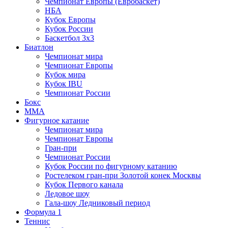
Чемпионат Европы (Евробаскет)
НБА
Кубок Европы
Кубок России
Баскетбол 3х3
Биатлон
Чемпионат мира
Чемпионат Европы
Кубок мира
Кубок IBU
Чемпионат России
Бокс
MMA
Фигурное катание
Чемпионат мира
Чемпионат Европы
Гран-при
Чемпионат России
Кубок России по фигурному катанию
Ростелеком гран-при Золотой конек Москвы
Кубок Первого канала
Ледовое шоу
Гала-шоу Ледниковый период
Формула 1
Теннис