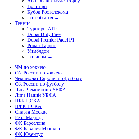
Abu Dhabi Classic Trophy
Гран-при
Кубок Ростелекома
все события →
Теннис
Турниры ATP
Dubai Duty Free
Dubai Premier Padel P1
Ролан Гаррос
Уимблдон
все игры →
ЧМ по хоккею
Сб. России по хоккею
Чемпионат Европы по футболу
Сб. России по футболу
Лига Чемпионов УЕФА
Лига Наций УЕФА
ПБК ЦСКА
ПФК ЦСКА
Спарта Москва
Реал Мадрид
ФК Барселона
ФК Бавария Мюнхен
ФК Ювентус