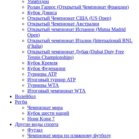
Уимблдон
Ролан Гаррос (Открытый Чемпионат Франции)
Кубок Дэвиса
Открытый Чемпионат США (US Open)
Открытый Чемпионат Австралии
Открытый чемпионат Испании (Mutua Madrid
Open)
Открытый чемпионат Италии (Internazionali BNL
d’Italia)
Открытый чемпионат Дубая (Dubai Duty Free
Tennis Championships)
Кубок Кремля
Кубок Федерации
Турниры ATP
Итоговый турнир ATP
Турниры WTA
Итоговый чемпионат WTA
Волейбол
Регби
Чемпионат мира
Кубок шести наций
Hong Kong 7
Другие виды спорта
Футзал
Чемпионат мира по пляжному футболу