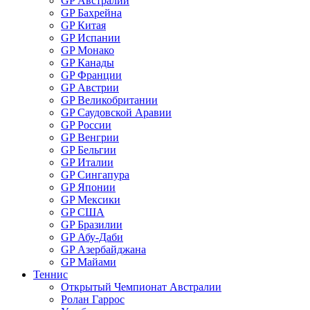
GP Австралии
GP Бахрейна
GP Китая
GP Испании
GP Монако
GP Канады
GP Франции
GP Австрии
GP Великобритании
GP Саудовской Аравии
GP России
GP Венгрии
GP Бельгии
GP Италии
GP Сингапура
GP Японии
GP Мексики
GP США
GP Бразилии
GP Абу-Даби
GP Азербайджана
GP Майами
Теннис
Открытый Чемпионат Австралии
Ролан Гаррос