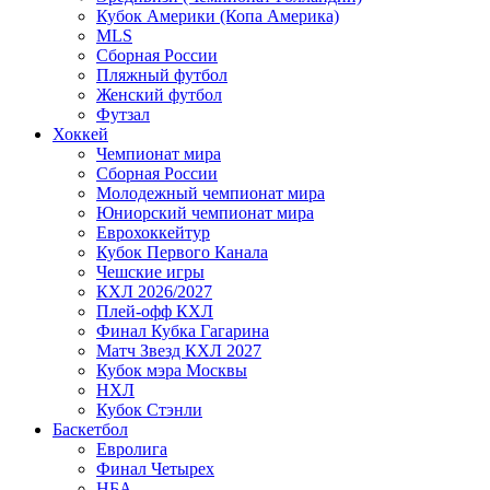
Кубок Америки (Копа Америка)
MLS
Сборная России
Пляжный футбол
Женский футбол
Футзал
Хоккей
Чемпионат мира
Сборная России
Молодежный чемпионат мира
Юниорский чемпионат мира
Еврохоккейтур
Кубок Первого Канала
Чешские игры
КХЛ 2026/2027
Плей-офф КХЛ
Финал Кубка Гагарина
Матч Звезд КХЛ 2027
Кубок мэра Москвы
НХЛ
Кубок Стэнли
Баскетбол
Евролига
Финал Четырех
НБА