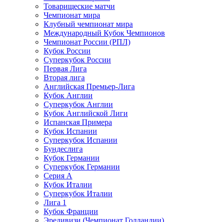
Товарищеские матчи
Чемпионат мира
Клубный чемпионат мира
Международный Кубок Чемпионов
Чемпионат России (РПЛ)
Кубок России
Суперкубок России
Первая Лига
Вторая лига
Английская Премьер-Лига
Кубок Англии
Суперкубок Англии
Кубок Английской Лиги
Испанская Примера
Кубок Испании
Суперкубок Испании
Бундеслига
Кубок Германии
Суперкубок Германии
Серия А
Кубок Италии
Суперкубок Италии
Лига 1
Кубок Франции
Эредивизи (Чемпионат Голландии)