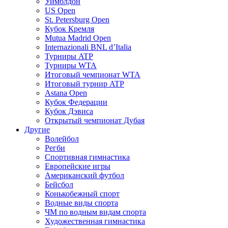
Уимблдон
US Open
St. Petersburg Open
Кубок Кремля
Mutua Madrid Open
Internazionali BNL d’Italia
Турниры ATP
Турниры WTA
Итоговый чемпионат WTA
Итоговый турнир ATP
Astana Open
Кубок Федерации
Кубок Дэвиса
Открытый чемпионат Дубая
Другие
Волейбол
Регби
Спортивная гимнастика
Европейские игры
Американский футбол
Бейсбол
Конькобежный спорт
Водные виды спорта
ЧМ по водным видам спорта
Художественная гимнастика