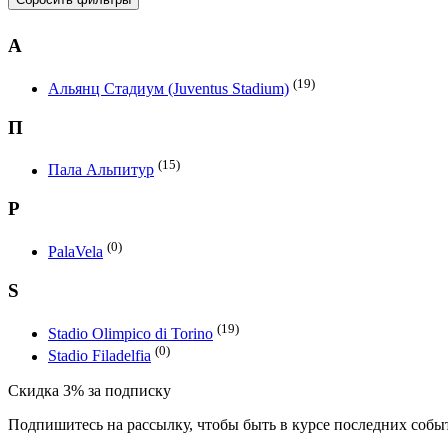
А
(19)
Альянц Стадиум (Juventus Stadium)
П
(15)
Пала Альпитур
P
(0)
PalaVela
S
(19)
Stadio Olimpico di Torino
(0)
Stadio Filadelfia
Скидка 3% за подписку
Подпишитесь на рассылку, чтобы быть в курсе последних собы