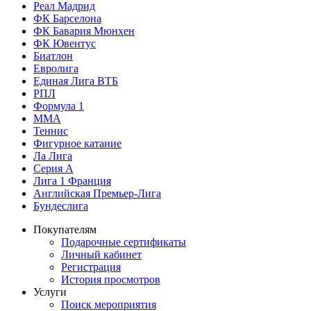
Реал Мадрид
ФК Барселона
ФК Бавария Мюнхен
ФК Ювентус
Биатлон
Евролига
Единая Лига ВТБ
РПЛ
Формула 1
MMA
Теннис
Фигурное катание
Ла Лига
Серия А
Лига 1 Франция
Английская Премьер-Лига
Бундеслига
Покупателям
Подарочные сертификаты
Личный кабинет
Регистрация
История просмотров
Услуги
Поиск мероприятия