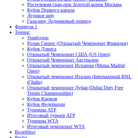
Ростелеком гран-при Золотой конек Москвы
Кубок Первого канала
Ледовое шоу
Гала-шоу Ледниковый период
Формула 1
Теннис
Уимблдон
Ролан Гаррос (Открытый Чемпионат Франции)
Кубок Дэвиса
Открытый Чемпионат США (US Open)
Открытый Чемпионат Австралии
Открытый чемпионат Испании (Mutua Madrid
Open)
Открытый чемпионат Италии (Internazionali BNL
d’Italia)
Открытый чемпионат Дубая (Dubai Duty Free
Tennis Championships)
Кубок Кремля
Кубок Федерации
Турниры ATP
Итоговый турнир ATP
Турниры WTA
Итоговый чемпионат WTA
Волейбол
Регби