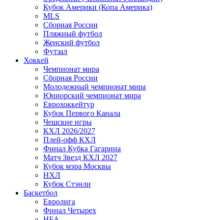
Кубок Америки (Копа Америка)
MLS
Сборная России
Пляжный футбол
Женский футбол
Футзал
Хоккей
Чемпионат мира
Сборная России
Молодежный чемпионат мира
Юниорский чемпионат мира
Еврохоккейтур
Кубок Первого Канала
Чешские игры
КХЛ 2026/2027
Плей-офф КХЛ
Финал Кубка Гагарина
Матч Звезд КХЛ 2027
Кубок мэра Москвы
НХЛ
Кубок Стэнли
Баскетбол
Евролига
Финал Четырех
НБА