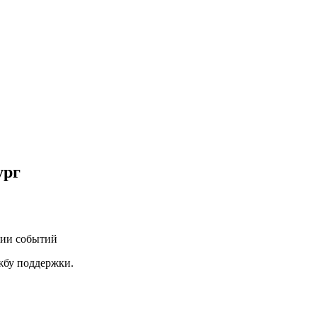
ург
нии событий
ужбу поддержки.