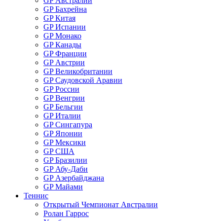
GP Австралии
GP Бахрейна
GP Китая
GP Испании
GP Монако
GP Канады
GP Франции
GP Австрии
GP Великобритании
GP Саудовской Аравии
GP России
GP Венгрии
GP Бельгии
GP Италии
GP Сингапура
GP Японии
GP Мексики
GP США
GP Бразилии
GP Абу-Даби
GP Азербайджана
GP Майами
Теннис
Открытый Чемпионат Австралии
Ролан Гаррос