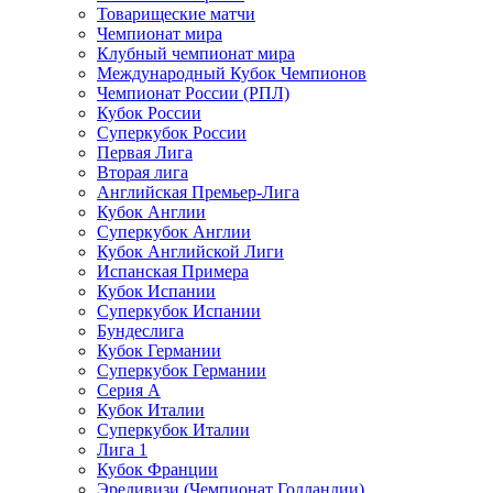
Товарищеские матчи
Чемпионат мира
Клубный чемпионат мира
Международный Кубок Чемпионов
Чемпионат России (РПЛ)
Кубок России
Суперкубок России
Первая Лига
Вторая лига
Английская Премьер-Лига
Кубок Англии
Суперкубок Англии
Кубок Английской Лиги
Испанская Примера
Кубок Испании
Суперкубок Испании
Бундеслига
Кубок Германии
Суперкубок Германии
Серия А
Кубок Италии
Суперкубок Италии
Лига 1
Кубок Франции
Эредивизи (Чемпионат Голландии)