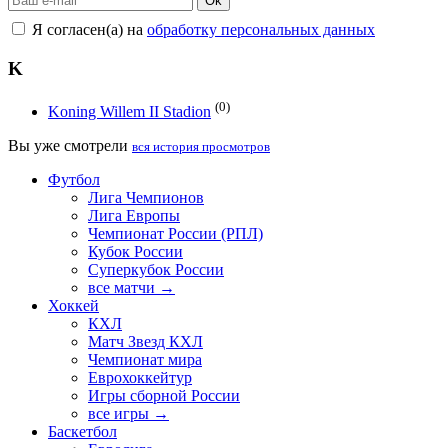
Ok
Я согласен(а) на
обработку персональных данных
K
(0)
Koning Willem II Stadion
Вы уже смотрели
вся история просмотров
Футбол
Лига Чемпионов
Лига Европы
Чемпионат России (РПЛ)
Кубок России
Суперкубок России
все матчи →
Хоккей
КХЛ
Матч Звезд КХЛ
Чемпионат мира
Еврохоккейтур
Игры сборной России
все игры →
Баскетбол