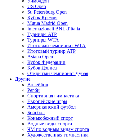
Уимблдон
US Open
St. Petersburg Open
Кубок Кремля
Mutua Madrid Open
Internazionali BNL d’Italia
Турниры ATP
Турниры WTA
Итоговый чемпионат WTA
Итоговый турнир ATP
Astana Open
Кубок Федерации
Кубок Дэвиса
Открытый чемпионат Дубая
Другие
Волейбол
Регби
Спортивная гимнастика
Европейские игры
Американский футбол
Бейсбол
Конькобежный спорт
Водные виды спорта
ЧМ по водным видам спорта
Художественная гимнастика