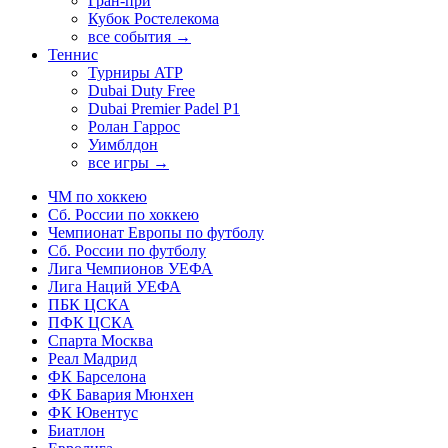
Гран-при
Кубок Ростелекома
все события →
Теннис
Турниры ATP
Dubai Duty Free
Dubai Premier Padel P1
Ролан Гаррос
Уимблдон
все игры →
ЧМ по хоккею
Сб. России по хоккею
Чемпионат Европы по футболу
Сб. России по футболу
Лига Чемпионов УЕФА
Лига Наций УЕФА
ПБК ЦСКА
ПФК ЦСКА
Спарта Москва
Реал Мадрид
ФК Барселона
ФК Бавария Мюнхен
ФК Ювентус
Биатлон