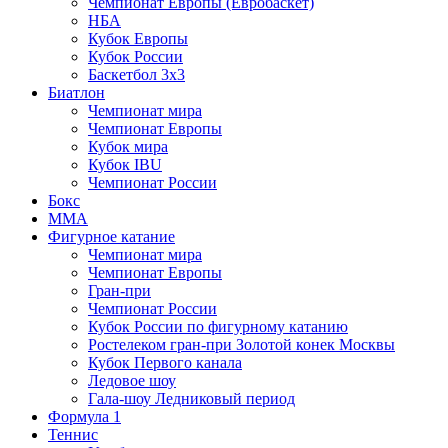
Чемпионат Европы (Евробаскет)
НБА
Кубок Европы
Кубок России
Баскетбол 3х3
Биатлон
Чемпионат мира
Чемпионат Европы
Кубок мира
Кубок IBU
Чемпионат России
Бокс
MMA
Фигурное катание
Чемпионат мира
Чемпионат Европы
Гран-при
Чемпионат России
Кубок России по фигурному катанию
Ростелеком гран-при Золотой конек Москвы
Кубок Первого канала
Ледовое шоу
Гала-шоу Ледниковый период
Формула 1
Теннис