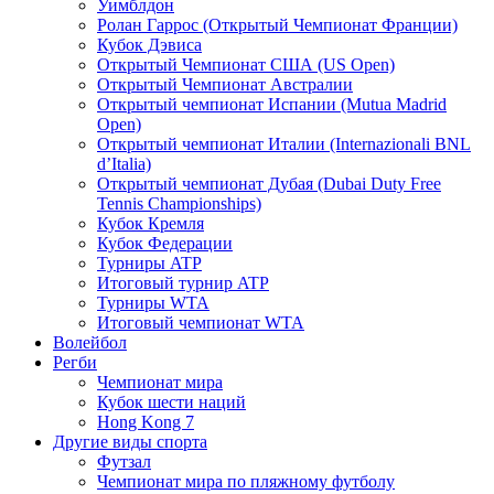
Уимблдон
Ролан Гаррос (Открытый Чемпионат Франции)
Кубок Дэвиса
Открытый Чемпионат США (US Open)
Открытый Чемпионат Австралии
Открытый чемпионат Испании (Mutua Madrid
Open)
Открытый чемпионат Италии (Internazionali BNL
d’Italia)
Открытый чемпионат Дубая (Dubai Duty Free
Tennis Championships)
Кубок Кремля
Кубок Федерации
Турниры ATP
Итоговый турнир ATP
Турниры WTA
Итоговый чемпионат WTA
Волейбол
Регби
Чемпионат мира
Кубок шести наций
Hong Kong 7
Другие виды спорта
Футзал
Чемпионат мира по пляжному футболу