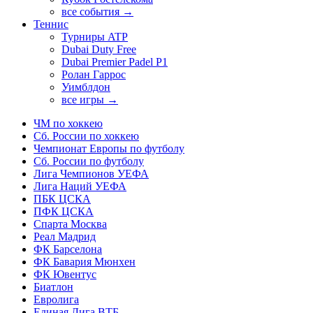
все события →
Теннис
Турниры ATP
Dubai Duty Free
Dubai Premier Padel P1
Ролан Гаррос
Уимблдон
все игры →
ЧМ по хоккею
Сб. России по хоккею
Чемпионат Европы по футболу
Сб. России по футболу
Лига Чемпионов УЕФА
Лига Наций УЕФА
ПБК ЦСКА
ПФК ЦСКА
Спарта Москва
Реал Мадрид
ФК Барселона
ФК Бавария Мюнхен
ФК Ювентус
Биатлон
Евролига
Единая Лига ВТБ