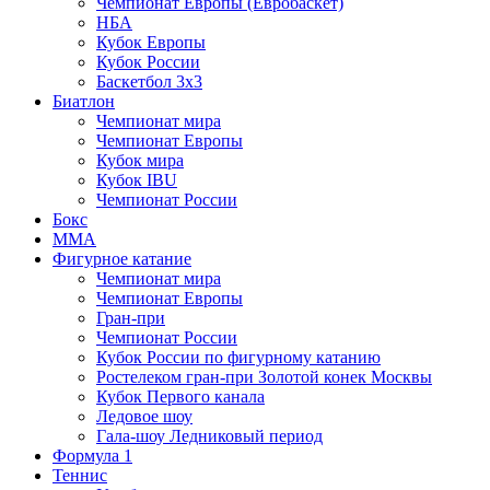
Чемпионат Европы (Евробаскет)
НБА
Кубок Европы
Кубок России
Баскетбол 3х3
Биатлон
Чемпионат мира
Чемпионат Европы
Кубок мира
Кубок IBU
Чемпионат России
Бокс
MMA
Фигурное катание
Чемпионат мира
Чемпионат Европы
Гран-при
Чемпионат России
Кубок России по фигурному катанию
Ростелеком гран-при Золотой конек Москвы
Кубок Первого канала
Ледовое шоу
Гала-шоу Ледниковый период
Формула 1
Теннис