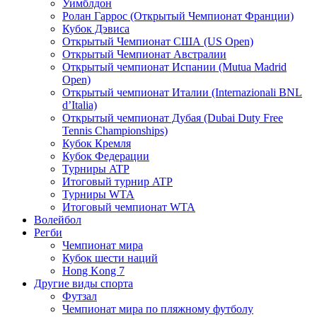
Уимблдон
Ролан Гаррос (Открытый Чемпионат Франции)
Кубок Дэвиса
Открытый Чемпионат США (US Open)
Открытый Чемпионат Австралии
Открытый чемпионат Испании (Mutua Madrid
Open)
Открытый чемпионат Италии (Internazionali BNL
d’Italia)
Открытый чемпионат Дубая (Dubai Duty Free
Tennis Championships)
Кубок Кремля
Кубок Федерации
Турниры ATP
Итоговый турнир ATP
Турниры WTA
Итоговый чемпионат WTA
Волейбол
Регби
Чемпионат мира
Кубок шести наций
Hong Kong 7
Другие виды спорта
Футзал
Чемпионат мира по пляжному футболу