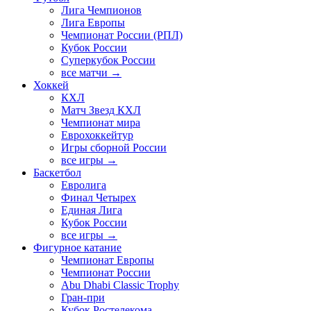
Лига Чемпионов
Лига Европы
Чемпионат России (РПЛ)
Кубок России
Суперкубок России
все матчи →
Хоккей
КХЛ
Матч Звезд КХЛ
Чемпионат мира
Еврохоккейтур
Игры сборной России
все игры →
Баскетбол
Евролига
Финал Четырех
Единая Лига
Кубок России
все игры →
Фигурное катание
Чемпионат Европы
Чемпионат России
Abu Dhabi Classic Trophy
Гран-при
Кубок Ростелекома