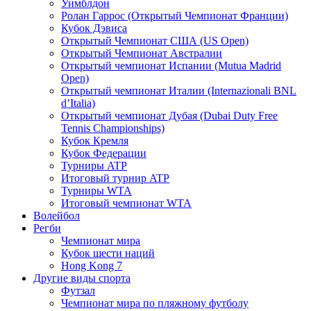
Уимблдон
Ролан Гаррос (Открытый Чемпионат Франции)
Кубок Дэвиса
Открытый Чемпионат США (US Open)
Открытый Чемпионат Австралии
Открытый чемпионат Испании (Mutua Madrid
Open)
Открытый чемпионат Италии (Internazionali BNL
d’Italia)
Открытый чемпионат Дубая (Dubai Duty Free
Tennis Championships)
Кубок Кремля
Кубок Федерации
Турниры ATP
Итоговый турнир ATP
Турниры WTA
Итоговый чемпионат WTA
Волейбол
Регби
Чемпионат мира
Кубок шести наций
Hong Kong 7
Другие виды спорта
Футзал
Чемпионат мира по пляжному футболу