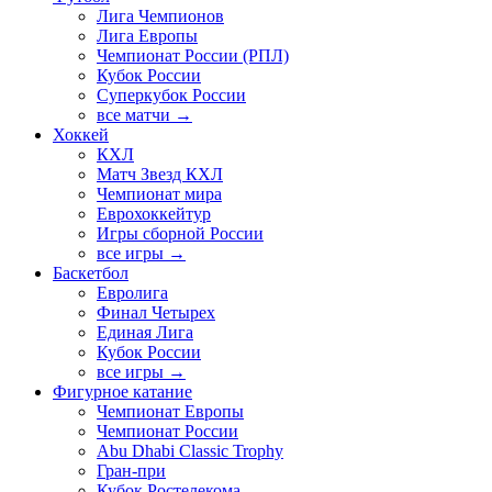
Лига Чемпионов
Лига Европы
Чемпионат России (РПЛ)
Кубок России
Суперкубок России
все матчи →
Хоккей
КХЛ
Матч Звезд КХЛ
Чемпионат мира
Еврохоккейтур
Игры сборной России
все игры →
Баскетбол
Евролига
Финал Четырех
Единая Лига
Кубок России
все игры →
Фигурное катание
Чемпионат Европы
Чемпионат России
Abu Dhabi Classic Trophy
Гран-при
Кубок Ростелекома