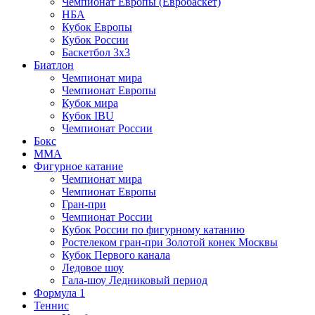
Чемпионат Европы (Евробаскет)
НБА
Кубок Европы
Кубок России
Баскетбол 3х3
Биатлон
Чемпионат мира
Чемпионат Европы
Кубок мира
Кубок IBU
Чемпионат России
Бокс
MMA
Фигурное катание
Чемпионат мира
Чемпионат Европы
Гран-при
Чемпионат России
Кубок России по фигурному катанию
Ростелеком гран-при Золотой конек Москвы
Кубок Первого канала
Ледовое шоу
Гала-шоу Ледниковый период
Формула 1
Теннис