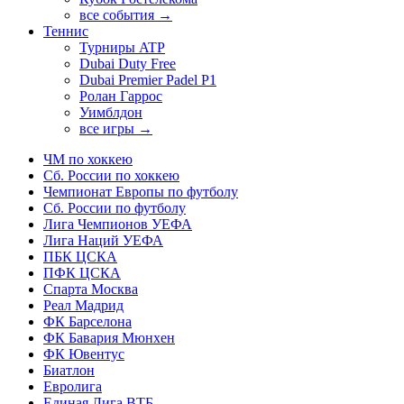
все события →
Теннис
Турниры ATP
Dubai Duty Free
Dubai Premier Padel P1
Ролан Гаррос
Уимблдон
все игры →
ЧМ по хоккею
Сб. России по хоккею
Чемпионат Европы по футболу
Сб. России по футболу
Лига Чемпионов УЕФА
Лига Наций УЕФА
ПБК ЦСКА
ПФК ЦСКА
Спарта Москва
Реал Мадрид
ФК Барселона
ФК Бавария Мюнхен
ФК Ювентус
Биатлон
Евролига
Единая Лига ВТБ