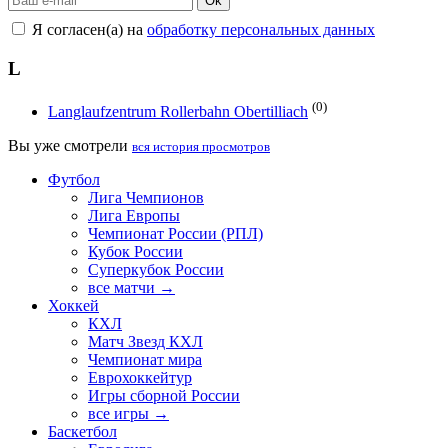
Ok
Я согласен(а) на
обработку персональных данных
L
(0)
Langlaufzentrum Rollerbahn Obertilliach
Вы уже смотрели
вся история просмотров
Футбол
Лига Чемпионов
Лига Европы
Чемпионат России (РПЛ)
Кубок России
Суперкубок России
все матчи →
Хоккей
КХЛ
Матч Звезд КХЛ
Чемпионат мира
Еврохоккейтур
Игры сборной России
все игры →
Баскетбол