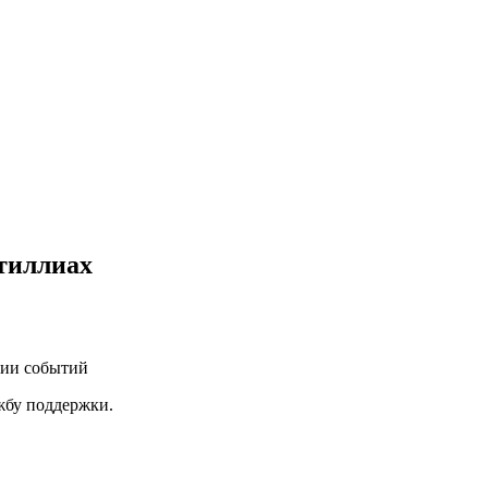
тиллиах
нии событий
ужбу поддержки.