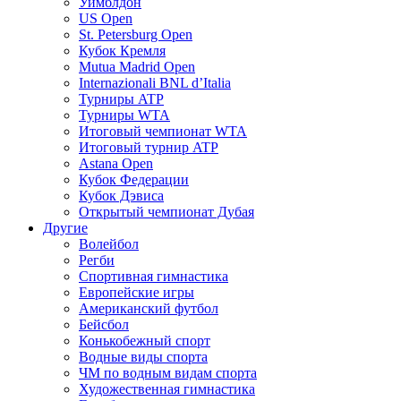
Уимблдон
US Open
St. Petersburg Open
Кубок Кремля
Mutua Madrid Open
Internazionali BNL d’Italia
Турниры ATP
Турниры WTA
Итоговый чемпионат WTA
Итоговый турнир ATP
Astana Open
Кубок Федерации
Кубок Дэвиса
Открытый чемпионат Дубая
Другие
Волейбол
Регби
Спортивная гимнастика
Европейские игры
Американский футбол
Бейсбол
Конькобежный спорт
Водные виды спорта
ЧМ по водным видам спорта
Художественная гимнастика