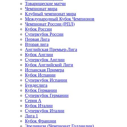
Товарищеские матчи
Чемпионат мира
Клубный чемпионат мира
Международный Кубок Чемпионов
Чемпионат России (РПЛ)
Кубок России
Суперкубок России
Первая Лига
Вторая лига
Английская Премьер-Лига
Кубок Англии
Суперкубок Англии
Кубок Английской Лиги
Испанская Примера
Кубок Испании
Суперкубок Испании
Бундеслига
Кубок Германии
Суперкубок Германии
Серия А
Кубок Италии
Суперкубок Италии
Лига 1
Кубок Франции
Эредивизи (Чемпионат Голландии)