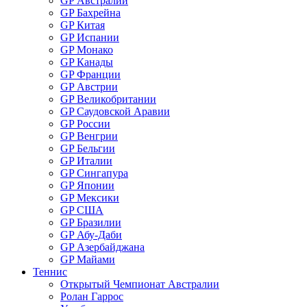
GP Австралии
GP Бахрейна
GP Китая
GP Испании
GP Монако
GP Канады
GP Франции
GP Австрии
GP Великобритании
GP Саудовской Аравии
GP России
GP Венгрии
GP Бельгии
GP Италии
GP Сингапура
GP Японии
GP Мексики
GP США
GP Бразилии
GP Абу-Даби
GP Азербайджана
GP Майами
Теннис
Открытый Чемпионат Австралии
Ролан Гаррос