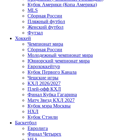
Кубок Америки (Копа Америка)
MLS
Сборная России
Пляжный футбол
Женский футбол
Футзал
Хоккей
Чемпионат мира
Сборная России
Молодежный чемпионат мира
Юниорский чемпионат мира
Еврохоккейтур
Кубок Первого Канала
Чешские игры
КХЛ 2026/2027
Плей-офф КХЛ
Финал Кубка Гагарина
Матч Звезд КХЛ 2027
Кубок мэра Москвы
НХЛ
Кубок Стэнли
Баскетбол
Евролига
Финал Четырех
НБА