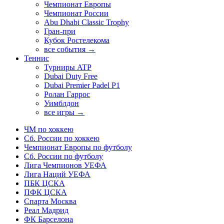
Чемпионат Европы
Чемпионат России
Abu Dhabi Classic Trophy
Гран-при
Кубок Ростелекома
все события →
Теннис
Турниры ATP
Dubai Duty Free
Dubai Premier Padel P1
Ролан Гаррос
Уимблдон
все игры →
ЧМ по хоккею
Сб. России по хоккею
Чемпионат Европы по футболу
Сб. России по футболу
Лига Чемпионов УЕФА
Лига Наций УЕФА
ПБК ЦСКА
ПФК ЦСКА
Спарта Москва
Реал Мадрид
ФК Барселона