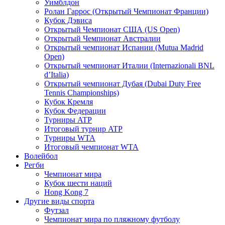
Уимблдон
Ролан Гаррос (Открытый Чемпионат Франции)
Кубок Дэвиса
Открытый Чемпионат США (US Open)
Открытый Чемпионат Австралии
Открытый чемпионат Испании (Mutua Madrid
Open)
Открытый чемпионат Италии (Internazionali BNL
d’Italia)
Открытый чемпионат Дубая (Dubai Duty Free
Tennis Championships)
Кубок Кремля
Кубок Федерации
Турниры ATP
Итоговый турнир ATP
Турниры WTA
Итоговый чемпионат WTA
Волейбол
Регби
Чемпионат мира
Кубок шести наций
Hong Kong 7
Другие виды спорта
Футзал
Чемпионат мира по пляжному футболу