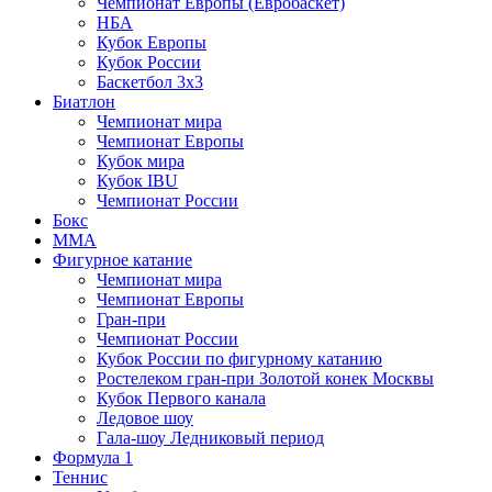
Чемпионат Европы (Евробаскет)
НБА
Кубок Европы
Кубок России
Баскетбол 3х3
Биатлон
Чемпионат мира
Чемпионат Европы
Кубок мира
Кубок IBU
Чемпионат России
Бокс
MMA
Фигурное катание
Чемпионат мира
Чемпионат Европы
Гран-при
Чемпионат России
Кубок России по фигурному катанию
Ростелеком гран-при Золотой конек Москвы
Кубок Первого канала
Ледовое шоу
Гала-шоу Ледниковый период
Формула 1
Теннис