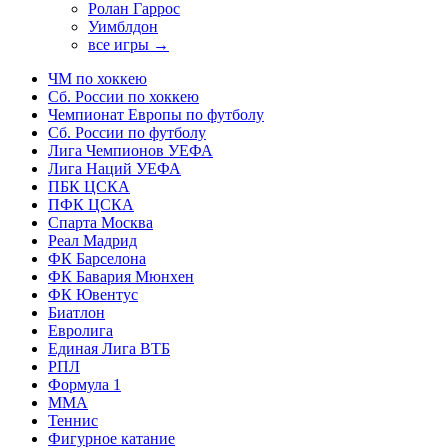
Ролан Гаррос
Уимблдон
все игры →
ЧМ по хоккею
Сб. России по хоккею
Чемпионат Европы по футболу
Сб. России по футболу
Лига Чемпионов УЕФА
Лига Наций УЕФА
ПБК ЦСКА
ПФК ЦСКА
Спарта Москва
Реал Мадрид
ФК Барселона
ФК Бавария Мюнхен
ФК Ювентус
Биатлон
Евролига
Единая Лига ВТБ
РПЛ
Формула 1
MMA
Теннис
Фигурное катание