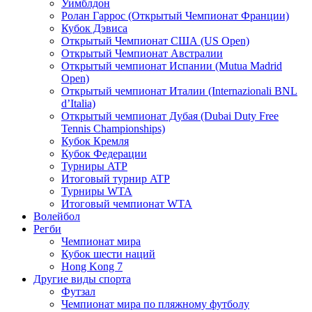
Уимблдон
Ролан Гаррос (Открытый Чемпионат Франции)
Кубок Дэвиса
Открытый Чемпионат США (US Open)
Открытый Чемпионат Австралии
Открытый чемпионат Испании (Mutua Madrid
Open)
Открытый чемпионат Италии (Internazionali BNL
d’Italia)
Открытый чемпионат Дубая (Dubai Duty Free
Tennis Championships)
Кубок Кремля
Кубок Федерации
Турниры ATP
Итоговый турнир ATP
Турниры WTA
Итоговый чемпионат WTA
Волейбол
Регби
Чемпионат мира
Кубок шести наций
Hong Kong 7
Другие виды спорта
Футзал
Чемпионат мира по пляжному футболу