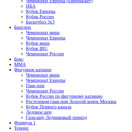
Чемпионат Европы (Евробаскет)
НБА
Кубок Европы
Кубок России
Баскетбол 3х3
Биатлон
Чемпионат мира
Чемпионат Европы
Кубок мира
Кубок IBU
Чемпионат России
Бокс
MMA
Фигурное катание
Чемпионат мира
Чемпионат Европы
Гран-при
Чемпионат России
Кубок России по фигурному катанию
Ростелеком гран-при Золотой конек Москвы
Кубок Первого канала
Ледовое шоу
Гала-шоу Ледниковый период
Формула 1
Теннис