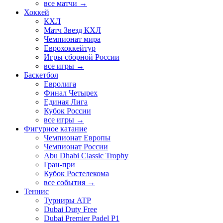
все матчи →
Хоккей
КХЛ
Матч Звезд КХЛ
Чемпионат мира
Еврохоккейтур
Игры сборной России
все игры →
Баскетбол
Евролига
Финал Четырех
Единая Лига
Кубок России
все игры →
Фигурное катание
Чемпионат Европы
Чемпионат России
Abu Dhabi Classic Trophy
Гран-при
Кубок Ростелекома
все события →
Теннис
Турниры ATP
Dubai Duty Free
Dubai Premier Padel P1