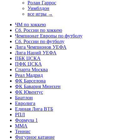
Ролан Гаррос
Уимблдон
все игры →
ЧМ по хоккею
Сб. России по хоккею
Чемпионат Европы по футболу
Сб. России по футболу
Лига Чемпионов УЕФА
Лига Наций УЕФА
ПБК ЦСКА
ПФК ЦСКА
Спарта Москва
Реал Мадрид
ФК Барселона
ФК Бавария Мюнхен
ФК Ювентус
Биатлон
Евролига
Единая Лига ВТБ
РПЛ
Формула 1
MMA
Теннис
Фигурное катание