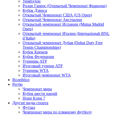
Уимблдон
Ролан Гаррос (Открытый Чемпионат Франции)
Кубок Дэвиса
Открытый Чемпионат США (US Open)
Открытый Чемпионат Австралии
Открытый чемпионат Испании (Mutua Madrid
Open)
Открытый чемпионат Италии (Internazionali BNL
d’Italia)
Открытый чемпионат Дубая (Dubai Duty Free
Tennis Championships)
Кубок Кремля
Кубок Федерации
Турниры ATP
Итоговый турнир ATP
Турниры WTA
Итоговый чемпионат WTA
Волейбол
Регби
Чемпионат мира
Кубок шести наций
Hong Kong 7
Другие виды спорта
Футзал
Чемпионат мира по пляжному футболу