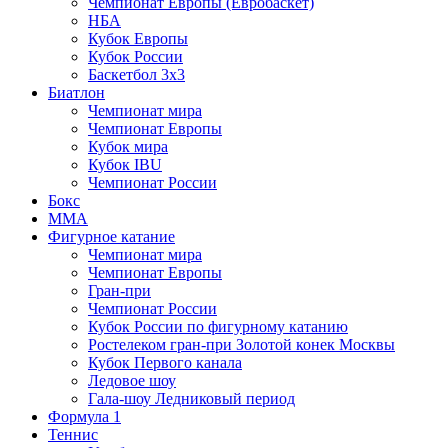
Чемпионат Европы (Евробаскет)
НБА
Кубок Европы
Кубок России
Баскетбол 3х3
Биатлон
Чемпионат мира
Чемпионат Европы
Кубок мира
Кубок IBU
Чемпионат России
Бокс
MMA
Фигурное катание
Чемпионат мира
Чемпионат Европы
Гран-при
Чемпионат России
Кубок России по фигурному катанию
Ростелеком гран-при Золотой конек Москвы
Кубок Первого канала
Ледовое шоу
Гала-шоу Ледниковый период
Формула 1
Теннис