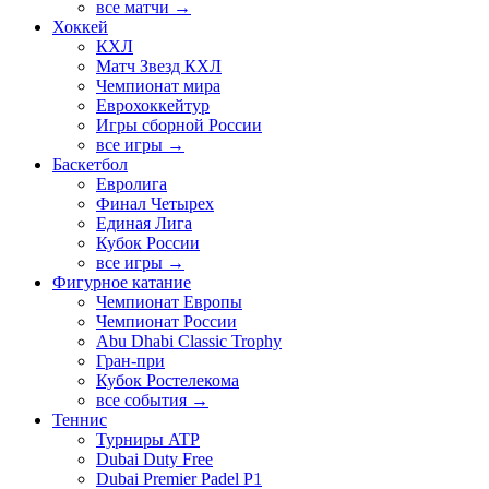
все матчи →
Хоккей
КХЛ
Матч Звезд КХЛ
Чемпионат мира
Еврохоккейтур
Игры сборной России
все игры →
Баскетбол
Евролига
Финал Четырех
Единая Лига
Кубок России
все игры →
Фигурное катание
Чемпионат Европы
Чемпионат России
Abu Dhabi Classic Trophy
Гран-при
Кубок Ростелекома
все события →
Теннис
Турниры ATP
Dubai Duty Free
Dubai Premier Padel P1