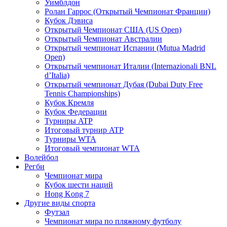
Уимблдон
Ролан Гаррос (Открытый Чемпионат Франции)
Кубок Дэвиса
Открытый Чемпионат США (US Open)
Открытый Чемпионат Австралии
Открытый чемпионат Испании (Mutua Madrid
Open)
Открытый чемпионат Италии (Internazionali BNL
d’Italia)
Открытый чемпионат Дубая (Dubai Duty Free
Tennis Championships)
Кубок Кремля
Кубок Федерации
Турниры ATP
Итоговый турнир ATP
Турниры WTA
Итоговый чемпионат WTA
Волейбол
Регби
Чемпионат мира
Кубок шести наций
Hong Kong 7
Другие виды спорта
Футзал
Чемпионат мира по пляжному футболу