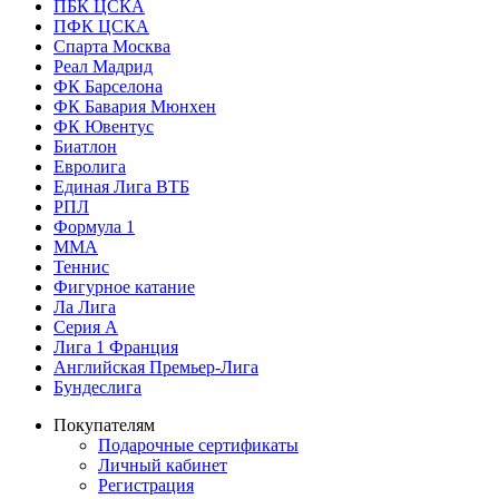
ПБК ЦСКА
ПФК ЦСКА
Спарта Москва
Реал Мадрид
ФК Барселона
ФК Бавария Мюнхен
ФК Ювентус
Биатлон
Евролига
Единая Лига ВТБ
РПЛ
Формула 1
MMA
Теннис
Фигурное катание
Ла Лига
Серия А
Лига 1 Франция
Английская Премьер-Лига
Бундеслига
Покупателям
Подарочные сертификаты
Личный кабинет
Регистрация