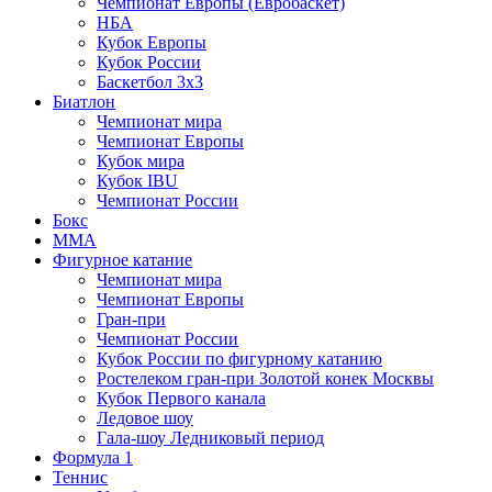
Чемпионат Европы (Евробаскет)
НБА
Кубок Европы
Кубок России
Баскетбол 3х3
Биатлон
Чемпионат мира
Чемпионат Европы
Кубок мира
Кубок IBU
Чемпионат России
Бокс
MMA
Фигурное катание
Чемпионат мира
Чемпионат Европы
Гран-при
Чемпионат России
Кубок России по фигурному катанию
Ростелеком гран-при Золотой конек Москвы
Кубок Первого канала
Ледовое шоу
Гала-шоу Ледниковый период
Формула 1
Теннис