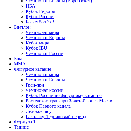
Чемпионат Европы (Евробаскет)
НБА
Кубок Европы
Кубок России
Баскетбол 3х3
Биатлон
Чемпионат мира
Чемпионат Европы
Кубок мира
Кубок IBU
Чемпионат России
Бокс
MMA
Фигурное катание
Чемпионат мира
Чемпионат Европы
Гран-при
Чемпионат России
Кубок России по фигурному катанию
Ростелеком гран-при Золотой конек Москвы
Кубок Первого канала
Ледовое шоу
Гала-шоу Ледниковый период
Формула 1
Теннис