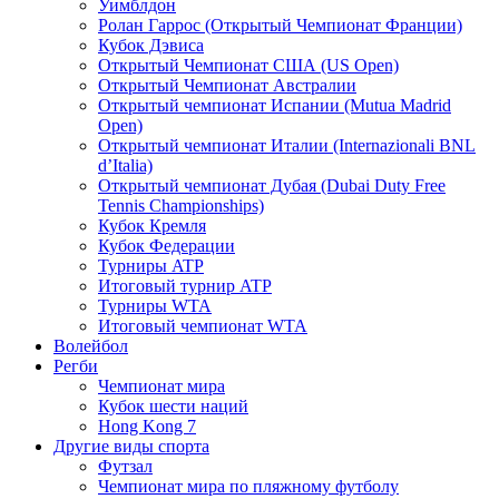
Уимблдон
Ролан Гаррос (Открытый Чемпионат Франции)
Кубок Дэвиса
Открытый Чемпионат США (US Open)
Открытый Чемпионат Австралии
Открытый чемпионат Испании (Mutua Madrid
Open)
Открытый чемпионат Италии (Internazionali BNL
d’Italia)
Открытый чемпионат Дубая (Dubai Duty Free
Tennis Championships)
Кубок Кремля
Кубок Федерации
Турниры ATP
Итоговый турнир ATP
Турниры WTA
Итоговый чемпионат WTA
Волейбол
Регби
Чемпионат мира
Кубок шести наций
Hong Kong 7
Другие виды спорта
Футзал
Чемпионат мира по пляжному футболу