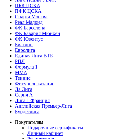
ПБК ЦСКА
ПФК ЦСКА
Спарта Москва
Реал Мадрид
ФК Барселона
ФК Бавария Мюнхен
ФК Ювентус
Биатлон
Евролига
Единая Лига ВТБ
РПЛ
Формула 1
MMA
Теннис
Фигурное катание
Ла Лига
Серия А
Лига 1 Франция
Английская Премьер-Лига
Бундеслига
Покупателям
Подарочные сертификаты
Личный кабинет
Регистрация