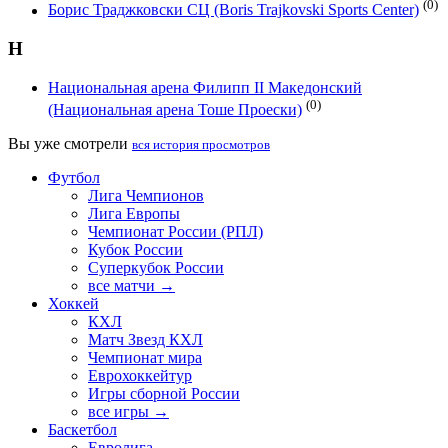
(0)
Борис Траджковски СЦ (Boris Trajkovski Sports Center)
Н
Национальная арена Филипп II Македонский
(0)
(Национальная арена Тоше Проески)
Вы уже смотрели
вся история просмотров
Футбол
Лига Чемпионов
Лига Европы
Чемпионат России (РПЛ)
Кубок России
Суперкубок России
все матчи →
Хоккей
КХЛ
Матч Звезд КХЛ
Чемпионат мира
Еврохоккейтур
Игры сборной России
все игры →
Баскетбол
Евролига