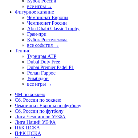
Кубок России
все игры →
Фигурное катание
Чемпионат Европы
Чемпионат России
Abu Dhabi Classic Trophy
Гран-при
Кубок Ростелекома
все события →
Теннис
Турниры ATP
Dubai Duty Free
Dubai Premier Padel P1
Ролан Гаррос
Уимблдон
все игры →
ЧМ по хоккею
Сб. России по хоккею
Чемпионат Европы по футболу
Сб. России по футболу
Лига Чемпионов УЕФА
Лига Наций УЕФА
ПБК ЦСКА
ПФК ЦСКА