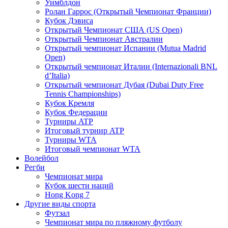
Уимблдон
Ролан Гаррос (Открытый Чемпионат Франции)
Кубок Дэвиса
Открытый Чемпионат США (US Open)
Открытый Чемпионат Австралии
Открытый чемпионат Испании (Mutua Madrid
Open)
Открытый чемпионат Италии (Internazionali BNL
d’Italia)
Открытый чемпионат Дубая (Dubai Duty Free
Tennis Championships)
Кубок Кремля
Кубок Федерации
Турниры ATP
Итоговый турнир ATP
Турниры WTA
Итоговый чемпионат WTA
Волейбол
Регби
Чемпионат мира
Кубок шести наций
Hong Kong 7
Другие виды спорта
Футзал
Чемпионат мира по пляжному футболу