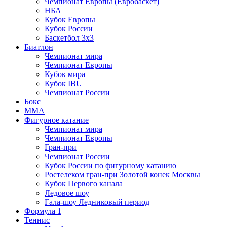
Чемпионат Европы (Евробаскет)
НБА
Кубок Европы
Кубок России
Баскетбол 3х3
Биатлон
Чемпионат мира
Чемпионат Европы
Кубок мира
Кубок IBU
Чемпионат России
Бокс
MMA
Фигурное катание
Чемпионат мира
Чемпионат Европы
Гран-при
Чемпионат России
Кубок России по фигурному катанию
Ростелеком гран-при Золотой конек Москвы
Кубок Первого канала
Ледовое шоу
Гала-шоу Ледниковый период
Формула 1
Теннис