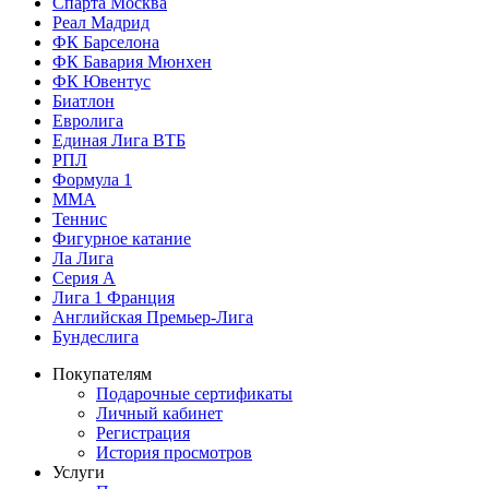
Спарта Москва
Реал Мадрид
ФК Барселона
ФК Бавария Мюнхен
ФК Ювентус
Биатлон
Евролига
Единая Лига ВТБ
РПЛ
Формула 1
MMA
Теннис
Фигурное катание
Ла Лига
Серия А
Лига 1 Франция
Английская Премьер-Лига
Бундеслига
Покупателям
Подарочные сертификаты
Личный кабинет
Регистрация
История просмотров
Услуги