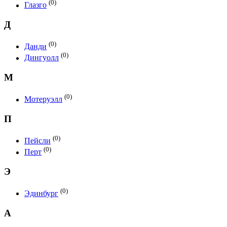
(0)
Глазго
Д
(0)
Данди
(0)
Дингуолл
М
(0)
Мотеруэлл
П
(0)
Пейсли
(0)
Перт
Э
(0)
Эдинбург
А