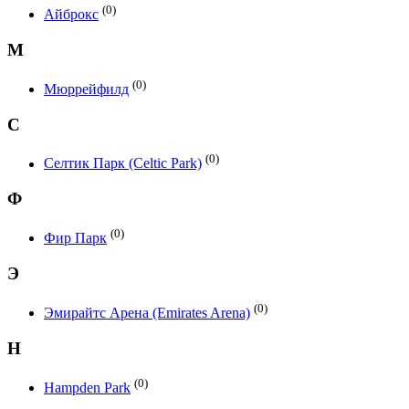
(0)
Айброкс
М
(0)
Мюррейфилд
С
(0)
Селтик Парк (Celtic Park)
Ф
(0)
Фир Парк
Э
(0)
Эмирайтс Арена (Emirates Arena)
H
(0)
Hampden Park