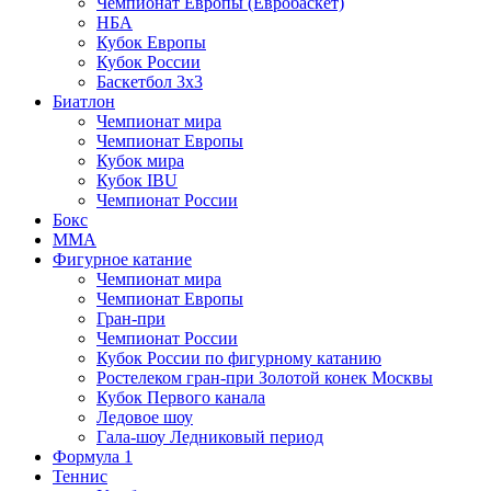
Чемпионат Европы (Евробаскет)
НБА
Кубок Европы
Кубок России
Баскетбол 3х3
Биатлон
Чемпионат мира
Чемпионат Европы
Кубок мира
Кубок IBU
Чемпионат России
Бокс
MMA
Фигурное катание
Чемпионат мира
Чемпионат Европы
Гран-при
Чемпионат России
Кубок России по фигурному катанию
Ростелеком гран-при Золотой конек Москвы
Кубок Первого канала
Ледовое шоу
Гала-шоу Ледниковый период
Формула 1
Теннис