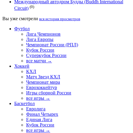
Международный автодром Будды (Buddh International
(0)
Circuit)
Вы уже смотрели
вся история просмотров
Футбол
Лига Чемпионов
Лига Европы
Чемпионат России (РПЛ)
Кубок России
Суперкубок России
все матчи →
Хоккей
КХЛ
Матч Звезд КХЛ
Чемпионат мира
Еврохоккейтур
Игры сборной России
все игры →
Баскетбол
Евролига
Финал Четырех
Единая Лига
Кубок России
все игры →