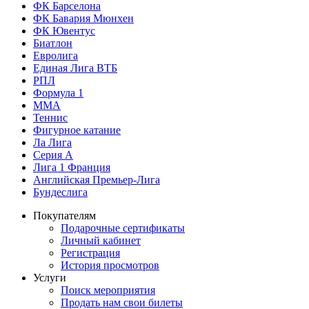
ФК Барселона
ФК Бавария Мюнхен
ФК Ювентус
Биатлон
Евролига
Единая Лига ВТБ
РПЛ
Формула 1
MMA
Теннис
Фигурное катание
Ла Лига
Серия А
Лига 1 Франция
Английская Премьер-Лига
Бундеслига
Покупателям
Подарочные сертификаты
Личный кабинет
Регистрация
История просмотров
Услуги
Поиск мероприятия
Продать нам свои билеты