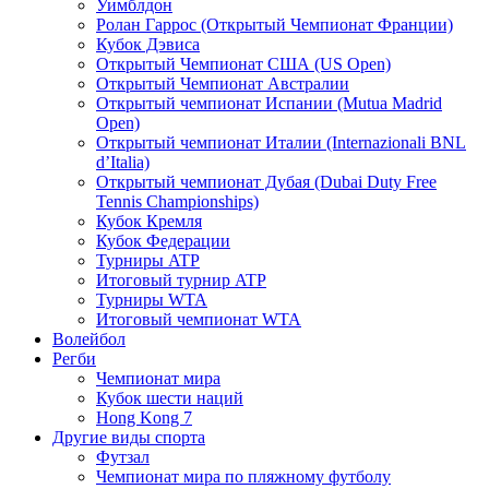
Уимблдон
Ролан Гаррос (Открытый Чемпионат Франции)
Кубок Дэвиса
Открытый Чемпионат США (US Open)
Открытый Чемпионат Австралии
Открытый чемпионат Испании (Mutua Madrid
Open)
Открытый чемпионат Италии (Internazionali BNL
d’Italia)
Открытый чемпионат Дубая (Dubai Duty Free
Tennis Championships)
Кубок Кремля
Кубок Федерации
Турниры ATP
Итоговый турнир ATP
Турниры WTA
Итоговый чемпионат WTA
Волейбол
Регби
Чемпионат мира
Кубок шести наций
Hong Kong 7
Другие виды спорта
Футзал
Чемпионат мира по пляжному футболу