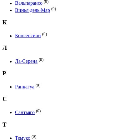
(0)
Вальпараисо
(0)
Винья-дель-Мар
К
(0)
Консепсион
Л
(0)
Ла-Серена
Р
(0)
Ранкагуа
С
(0)
Сантьяго
Т
(0)
Темуко