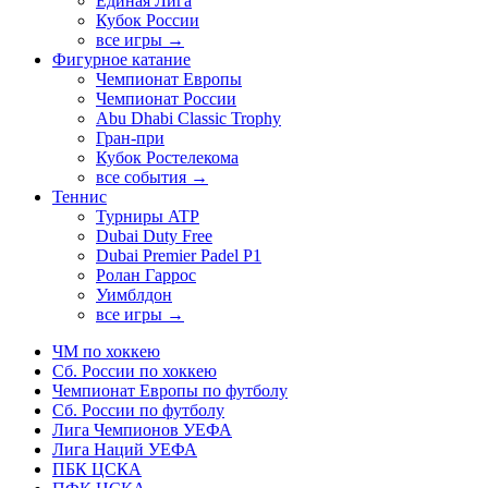
Единая Лига
Кубок России
все игры →
Фигурное катание
Чемпионат Европы
Чемпионат России
Abu Dhabi Classic Trophy
Гран-при
Кубок Ростелекома
все события →
Теннис
Турниры ATP
Dubai Duty Free
Dubai Premier Padel P1
Ролан Гаррос
Уимблдон
все игры →
ЧМ по хоккею
Сб. России по хоккею
Чемпионат Европы по футболу
Сб. России по футболу
Лига Чемпионов УЕФА
Лига Наций УЕФА
ПБК ЦСКА