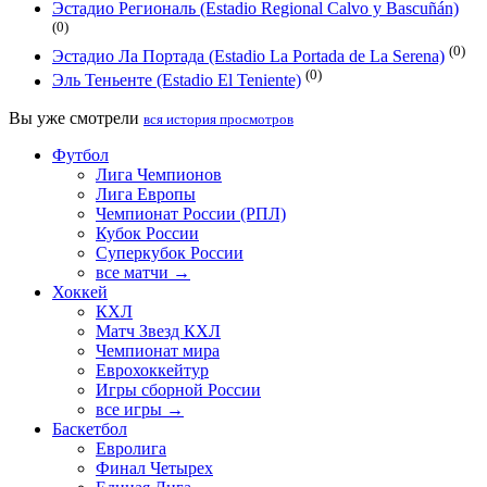
Эстадио Региональ (Estadio Regional Calvo y Bascuñán)
(0)
(0)
Эстадио Ла Портада (Estadio La Portada de La Serena)
(0)
Эль Теньенте (Estadio El Teniente)
Вы уже смотрели
вся история просмотров
Футбол
Лига Чемпионов
Лига Европы
Чемпионат России (РПЛ)
Кубок России
Суперкубок России
все матчи →
Хоккей
КХЛ
Матч Звезд КХЛ
Чемпионат мира
Еврохоккейтур
Игры сборной России
все игры →
Баскетбол
Евролига
Финал Четырех