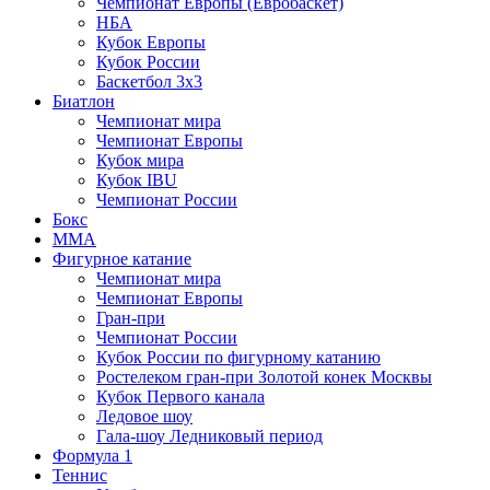
Чемпионат Европы (Евробаскет)
НБА
Кубок Европы
Кубок России
Баскетбол 3х3
Биатлон
Чемпионат мира
Чемпионат Европы
Кубок мира
Кубок IBU
Чемпионат России
Бокс
MMA
Фигурное катание
Чемпионат мира
Чемпионат Европы
Гран-при
Чемпионат России
Кубок России по фигурному катанию
Ростелеком гран-при Золотой конек Москвы
Кубок Первого канала
Ледовое шоу
Гала-шоу Ледниковый период
Формула 1
Теннис