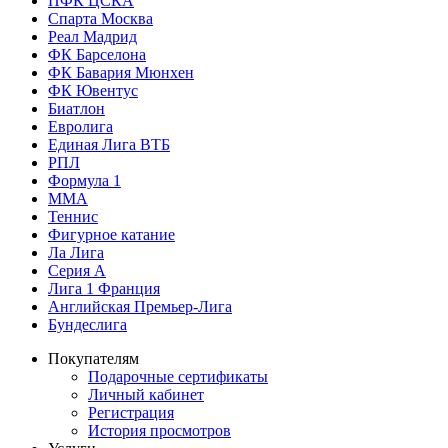
ПФК ЦСКА
Спарта Москва
Реал Мадрид
ФК Барселона
ФК Бавария Мюнхен
ФК Ювентус
Биатлон
Евролига
Единая Лига ВТБ
РПЛ
Формула 1
MMA
Теннис
Фигурное катание
Ла Лига
Серия А
Лига 1 Франция
Английская Премьер-Лига
Бундеслига
Покупателям
Подарочные сертификаты
Личный кабинет
Регистрация
История просмотров