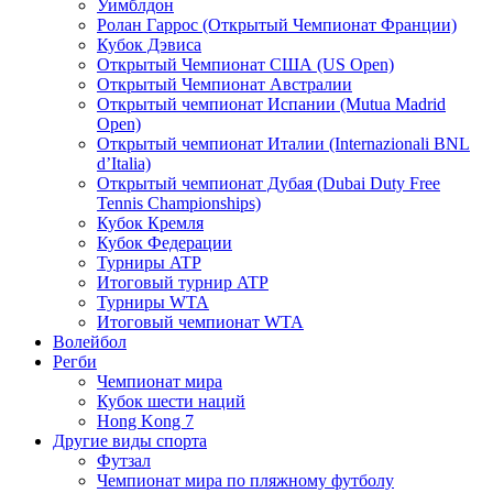
Уимблдон
Ролан Гаррос (Открытый Чемпионат Франции)
Кубок Дэвиса
Открытый Чемпионат США (US Open)
Открытый Чемпионат Австралии
Открытый чемпионат Испании (Mutua Madrid
Open)
Открытый чемпионат Италии (Internazionali BNL
d’Italia)
Открытый чемпионат Дубая (Dubai Duty Free
Tennis Championships)
Кубок Кремля
Кубок Федерации
Турниры ATP
Итоговый турнир ATP
Турниры WTA
Итоговый чемпионат WTA
Волейбол
Регби
Чемпионат мира
Кубок шести наций
Hong Kong 7
Другие виды спорта
Футзал
Чемпионат мира по пляжному футболу