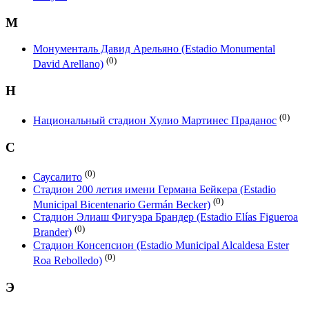
М
Монументаль Давид Арельяно (Estadio Monumental
(0)
David Arellano)
Н
(0)
Национальный стадион Хулио Мартинес Праданос
С
(0)
Саусалито
Стадион 200 летия имени Германа Бейкера (Estadio
(0)
Municipal Bicentenario Germán Becker)
Стадион Элиаш Фигуэра Брандер (Estadio Elías Figueroa
(0)
Brander)
Стадион Консепсион (Estadio Municipal Alcaldesa Ester
(0)
Roa Rebolledo)
Э