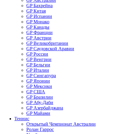
GP Австралии
GP Бахрейна
GP Китая
GP Испании
GP Монако
GP Канады
GP Франции
GP Австрии
GP Великобритании
GP Саудовской Аравии
GP России
GP Венгрии
GP Бельгии
GP Италии
GP Сингапура
GP Японии
GP Мексики
GP США
GP Бразилии
GP Абу-Даби
GP Азербайджана
GP Майами
Теннис
Открытый Чемпионат Австралии
Ролан Гаррос