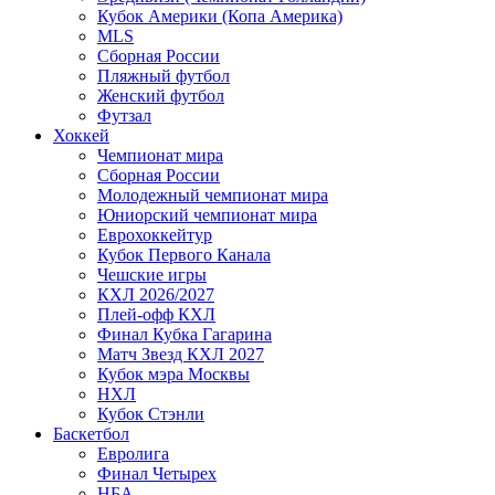
Кубок Америки (Копа Америка)
MLS
Сборная России
Пляжный футбол
Женский футбол
Футзал
Хоккей
Чемпионат мира
Сборная России
Молодежный чемпионат мира
Юниорский чемпионат мира
Еврохоккейтур
Кубок Первого Канала
Чешские игры
КХЛ 2026/2027
Плей-офф КХЛ
Финал Кубка Гагарина
Матч Звезд КХЛ 2027
Кубок мэра Москвы
НХЛ
Кубок Стэнли
Баскетбол
Евролига
Финал Четырех
НБА