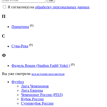
Ok
Я согласен(а) на
обработку персональных данных
П
(0)
Приштина
С
(0)
Сува-Река
Ф
(0)
Фадиль Вокри (Stadion Fadilj Vokri )
Вы уже смотрели
вся история просмотров
Футбол
Лига Чемпионов
Лига Европы
Чемпионат России (РПЛ)
Кубок России
Суперкубок России