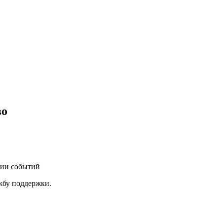
во
нии событий
ужбу поддержки.