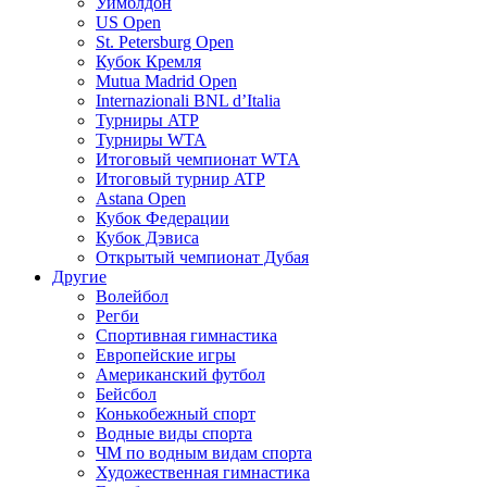
Уимблдон
US Open
St. Petersburg Open
Кубок Кремля
Mutua Madrid Open
Internazionali BNL d’Italia
Турниры ATP
Турниры WTA
Итоговый чемпионат WTA
Итоговый турнир ATP
Astana Open
Кубок Федерации
Кубок Дэвиса
Открытый чемпионат Дубая
Другие
Волейбол
Регби
Спортивная гимнастика
Европейские игры
Американский футбол
Бейсбол
Конькобежный спорт
Водные виды спорта
ЧМ по водным видам спорта
Художественная гимнастика