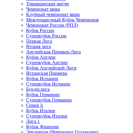
Товарищеские матчи
Чемпионат мира
Клубный чемпионат мира
Международный Кубок Чемпионов
Чемпионат России (РПЛ)
Кубок России
Суперкубок России
Первая Лига
Вторая лига
Английская Премьер-Лига
Кубок Англии
Суперкубок Англии
Кубок Английской Лиги
Испанская Примера
Кубок Испании
Суперкубок Испании
Бундеслига
Кубок Германии
Суперкубок Германии
Серия А
Кубок Италии
Суперкубок Италии
Лига 1
Кубок Франции
Эредивизи (Чемпионат Голландии)