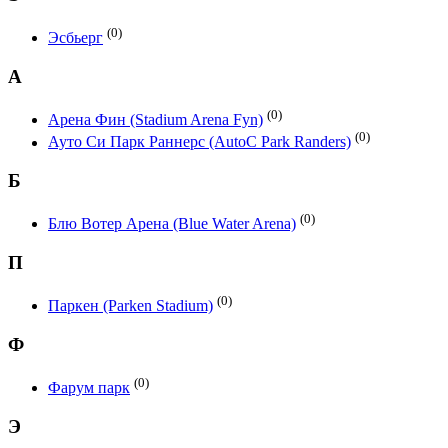
(0)
Эсбьерг
А
(0)
Арена Фин (Stadium Arena Fyn)
(0)
Ауто Си Парк Раннерс (AutoC Park Randers)
Б
(0)
Блю Вотер Арена (Blue Water Arena)
П
(0)
Паркен (Parken Stadium)
Ф
(0)
Фарум парк
Э