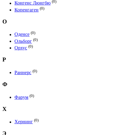
(0)
Конгенс Люнгбю
(0)
Копенгаген
О
(0)
Оденсе
(0)
Ольборг
(0)
Орхус
Р
(0)
Раннерс
Ф
(0)
Фарум
Х
(0)
Хернинг
Э