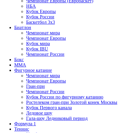
Чемпионат Европы (Евробаскет)
НБА
Кубок Европы
Кубок России
Баскетбол 3х3
Биатлон
Чемпионат мира
Чемпионат Европы
Кубок мира
Кубок IBU
Чемпионат России
Бокс
MMA
Фигурное катание
Чемпионат мира
Чемпионат Европы
Гран-при
Чемпионат России
Кубок России по фигурному катанию
Ростелеком гран-при Золотой конек Москвы
Кубок Первого канала
Ледовое шоу
Гала-шоу Ледниковый период
Формула 1
Теннис