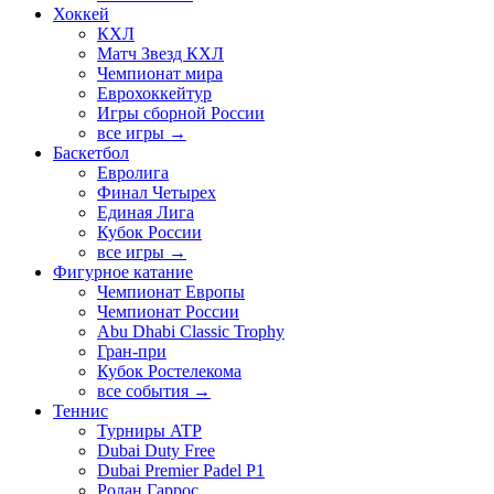
Хоккей
КХЛ
Матч Звезд КХЛ
Чемпионат мира
Еврохоккейтур
Игры сборной России
все игры →
Баскетбол
Евролига
Финал Четырех
Единая Лига
Кубок России
все игры →
Фигурное катание
Чемпионат Европы
Чемпионат России
Abu Dhabi Classic Trophy
Гран-при
Кубок Ростелекома
все события →
Теннис
Турниры ATP
Dubai Duty Free
Dubai Premier Padel P1
Ролан Гаррос