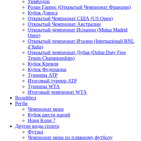
Уимблдон
Ролан Гаррос (Открытый Чемпионат Франции)
Кубок Дэвиса
Открытый Чемпионат США (US Open)
Открытый Чемпионат Австралии
Открытый чемпионат Испании (Mutua Madrid
Open)
Открытый чемпионат Италии (Internazionali BNL
d’Italia)
Открытый чемпионат Дубая (Dubai Duty Free
Tennis Championships)
Кубок Кремля
Кубок Федерации
Турниры ATP
Итоговый турнир ATP
Турниры WTA
Итоговый чемпионат WTA
Волейбол
Регби
Чемпионат мира
Кубок шести наций
Hong Kong 7
Другие виды спорта
Футзал
Чемпионат мира по пляжному футболу