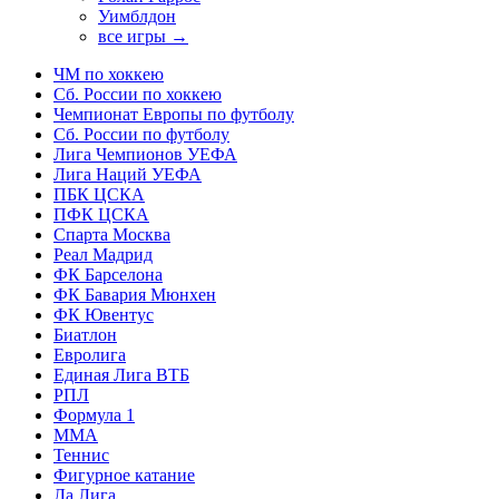
Уимблдон
все игры →
ЧМ по хоккею
Сб. России по хоккею
Чемпионат Европы по футболу
Сб. России по футболу
Лига Чемпионов УЕФА
Лига Наций УЕФА
ПБК ЦСКА
ПФК ЦСКА
Спарта Москва
Реал Мадрид
ФК Барселона
ФК Бавария Мюнхен
ФК Ювентус
Биатлон
Евролига
Единая Лига ВТБ
РПЛ
Формула 1
MMA
Теннис
Фигурное катание
Ла Лига