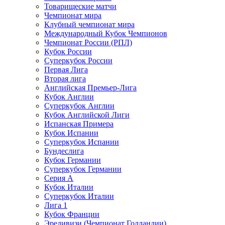
Товарищеские матчи
Чемпионат мира
Клубный чемпионат мира
Международный Кубок Чемпионов
Чемпионат России (РПЛ)
Кубок России
Суперкубок России
Первая Лига
Вторая лига
Английская Премьер-Лига
Кубок Англии
Суперкубок Англии
Кубок Английской Лиги
Испанская Примера
Кубок Испании
Суперкубок Испании
Бундеслига
Кубок Германии
Суперкубок Германии
Серия А
Кубок Италии
Суперкубок Италии
Лига 1
Кубок Франции
Эредивизи (Чемпионат Голландии)