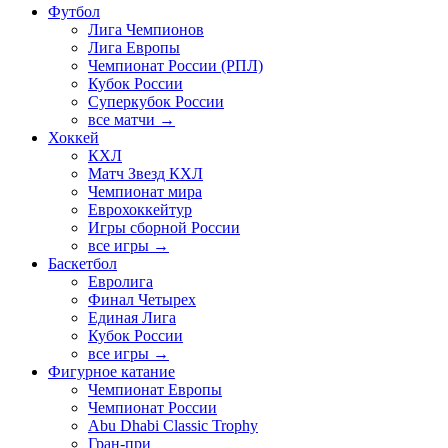
Футбол
Лига Чемпионов
Лига Европы
Чемпионат России (РПЛ)
Кубок России
Суперкубок России
все матчи →
Хоккей
КХЛ
Матч Звезд КХЛ
Чемпионат мира
Еврохоккейтур
Игры сборной России
все игры →
Баскетбол
Евролига
Финал Четырех
Единая Лига
Кубок России
все игры →
Фигурное катание
Чемпионат Европы
Чемпионат России
Abu Dhabi Classic Trophy
Гран-при