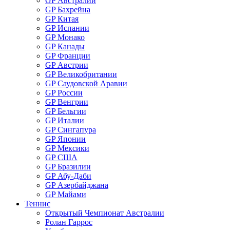
GP Австралии
GP Бахрейна
GP Китая
GP Испании
GP Монако
GP Канады
GP Франции
GP Австрии
GP Великобритании
GP Саудовской Аравии
GP России
GP Венгрии
GP Бельгии
GP Италии
GP Сингапура
GP Японии
GP Мексики
GP США
GP Бразилии
GP Абу-Даби
GP Азербайджана
GP Майами
Теннис
Открытый Чемпионат Австралии
Ролан Гаррос