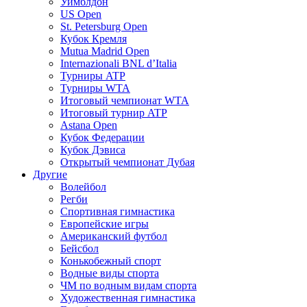
Уимблдон
US Open
St. Petersburg Open
Кубок Кремля
Mutua Madrid Open
Internazionali BNL d’Italia
Турниры ATP
Турниры WTA
Итоговый чемпионат WTA
Итоговый турнир ATP
Astana Open
Кубок Федерации
Кубок Дэвиса
Открытый чемпионат Дубая
Другие
Волейбол
Регби
Спортивная гимнастика
Европейские игры
Американский футбол
Бейсбол
Конькобежный спорт
Водные виды спорта
ЧМ по водным видам спорта
Художественная гимнастика