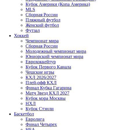
Кубок Америки (Копа Америка)
MLS
Сборная России
Пляжный футбол
Женский футбол
Футзал
Хоккей
Чемпионат мира
Сборная России
Молодежный чемпионат мира
Юниорский чемпионат мира
Еврохоккейтур
Кубок Первого Канала
Чешские игры
КХЛ 2026/2027
Плей-офф КХЛ
Финал Кубка Гагарина
Матч Звезд КХЛ 2027
Кубок мэра Москвы
НХЛ
Кубок Стэнли
Баскетбол
Евролига
Финал Четырех
НБА