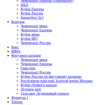
Чемпионат Европы (Евробаскет)
НБА
Кубок Европы
Кубок России
Баскетбол 3х3
Биатлон
Чемпионат мира
Чемпионат Европы
Кубок мира
Кубок IBU
Чемпионат России
Бокс
MMA
Фигурное катание
Чемпионат мира
Чемпионат Европы
Гран-при
Чемпионат России
Кубок России по фигурному катанию
Ростелеком гран-при Золотой конек Москвы
Кубок Первого канала
Ледовое шоу
Гала-шоу Ледниковый период
Формула 1
Теннис