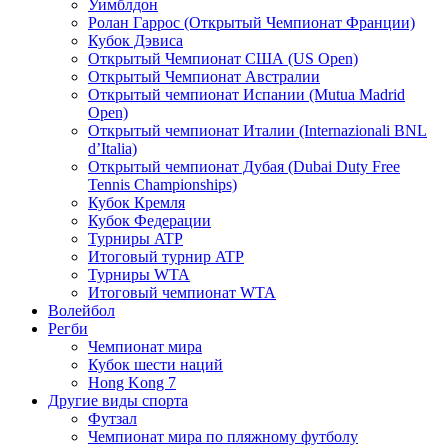
Уимблдон
Ролан Гаррос (Открытый Чемпионат Франции)
Кубок Дэвиса
Открытый Чемпионат США (US Open)
Открытый Чемпионат Австралии
Открытый чемпионат Испании (Mutua Madrid
Open)
Открытый чемпионат Италии (Internazionali BNL
d’Italia)
Открытый чемпионат Дубая (Dubai Duty Free
Tennis Championships)
Кубок Кремля
Кубок Федерации
Турниры ATP
Итоговый турнир ATP
Турниры WTA
Итоговый чемпионат WTA
Волейбол
Регби
Чемпионат мира
Кубок шести наций
Hong Kong 7
Другие виды спорта
Футзал
Чемпионат мира по пляжному футболу