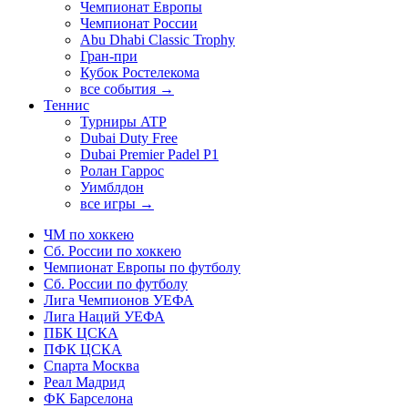
Чемпионат Европы
Чемпионат России
Abu Dhabi Classic Trophy
Гран-при
Кубок Ростелекома
все события →
Теннис
Турниры ATP
Dubai Duty Free
Dubai Premier Padel P1
Ролан Гаррос
Уимблдон
все игры →
ЧМ по хоккею
Сб. России по хоккею
Чемпионат Европы по футболу
Сб. России по футболу
Лига Чемпионов УЕФА
Лига Наций УЕФА
ПБК ЦСКА
ПФК ЦСКА
Спарта Москва
Реал Мадрид
ФК Барселона