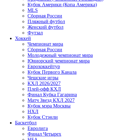
Кубок Америки (Копа Америка)
MLS
Сборная России
Пляжный футбол
Женский футбол
Футзал
Хоккей
Чемпионат мира
Сборная России
Молодежный чемпионат мира
Юниорский чемпионат мира
Еврохоккейтур
Кубок Первого Канала
Чешские игры
КХЛ 2026/2027
Плей-офф КХЛ
Финал Кубка Гагарина
Матч Звезд КХЛ 2027
Кубок мэра Москвы
НХЛ
Кубок Стэнли
Баскетбол
Евролига
Финал Четырех
НБА