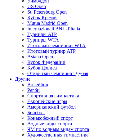
Уимблдон
US Open
St. Petersburg Open
Кубок Кремля
Mutua Madrid Open
Internazionali BNL d’Italia
Турниры ATP
Турниры WTA
Итоговый чемпионат WTA
Итоговый турнир ATP
Astana Open
Кубок Федерации
Кубок Дэвиса
Открытый чемпионат Дубая
Другие
Волейбол
Регби
Спортивная гимнастика
Европейские игры
Американский футбол
Бейсбол
Конькобежный спорт
Водные виды спорта
ЧМ по водным видам спорта
Художественная гимнастика