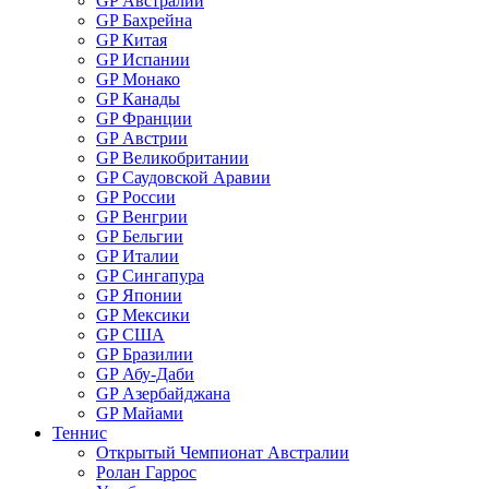
GP Австралии
GP Бахрейна
GP Китая
GP Испании
GP Монако
GP Канады
GP Франции
GP Австрии
GP Великобритании
GP Саудовской Аравии
GP России
GP Венгрии
GP Бельгии
GP Италии
GP Сингапура
GP Японии
GP Мексики
GP США
GP Бразилии
GP Абу-Даби
GP Азербайджана
GP Майами
Теннис
Открытый Чемпионат Австралии
Ролан Гаррос