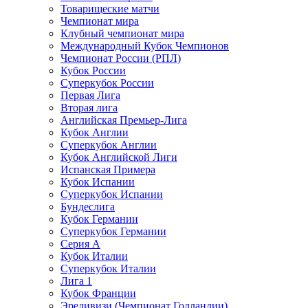
Товарищеские матчи
Чемпионат мира
Клубный чемпионат мира
Международный Кубок Чемпионов
Чемпионат России (РПЛ)
Кубок России
Суперкубок России
Первая Лига
Вторая лига
Английская Премьер-Лига
Кубок Англии
Суперкубок Англии
Кубок Английской Лиги
Испанская Примера
Кубок Испании
Суперкубок Испании
Бундеслига
Кубок Германии
Суперкубок Германии
Серия А
Кубок Италии
Суперкубок Италии
Лига 1
Кубок Франции
Эредивизи (Чемпионат Голландии)