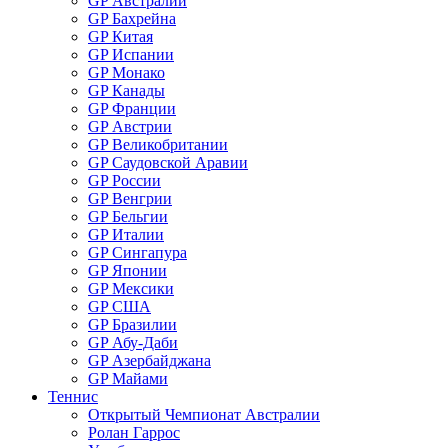
GP Австралии
GP Бахрейна
GP Китая
GP Испании
GP Монако
GP Канады
GP Франции
GP Австрии
GP Великобритании
GP Саудовской Аравии
GP России
GP Венгрии
GP Бельгии
GP Италии
GP Сингапура
GP Японии
GP Мексики
GP США
GP Бразилии
GP Абу-Даби
GP Азербайджана
GP Майами
Теннис
Открытый Чемпионат Австралии
Ролан Гаррос