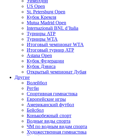
Уимблдон
US Open
St. Petersburg Open
Кубок Кремля
Mutua Madrid Open
Internazionali BNL d’Italia
Турниры ATP
Турниры WTA
Итоговый чемпионат WTA
Итоговый турнир ATP
Astana Open
Кубок Федерации
Кубок Дэвиса
Открытый чемпионат Дубая
Другие
Волейбол
Регби
Спортивная гимнастика
Европейские игры
Американский футбол
Бейсбол
Конькобежный спорт
Водные виды спорта
ЧМ по водным видам спорта
Художественная гимнастика