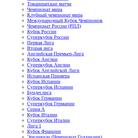
Товарищеские матчи
Чемпионат мира
Клубный чемпионат мира
Международный Кубок Чемпионов
Чемпионат России (РПЛ)
Кубок России
Суперкубок России
Первая Лига
Вторая лига
Английская Премьер-Лига
Кубок Англии
Суперкубок Англии
Кубок Английской Лиги
Испанская Примера
Кубок Испании
Суперкубок Испании
Бундеслига
Кубок Германии
Суперкубок Германии
Серия А
Кубок Италии
Суперкубок Италии
Лига 1
Кубок Франции
Эредивизи (Чемпионат Голландии)