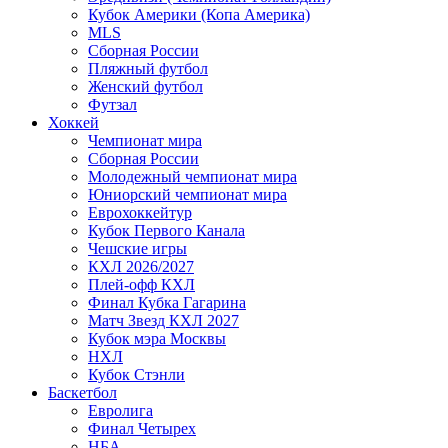
Кубок Америки (Копа Америка)
MLS
Сборная России
Пляжный футбол
Женский футбол
Футзал
Хоккей
Чемпионат мира
Сборная России
Молодежный чемпионат мира
Юниорский чемпионат мира
Еврохоккейтур
Кубок Первого Канала
Чешские игры
КХЛ 2026/2027
Плей-офф КХЛ
Финал Кубка Гагарина
Матч Звезд КХЛ 2027
Кубок мэра Москвы
НХЛ
Кубок Стэнли
Баскетбол
Евролига
Финал Четырех
НБА