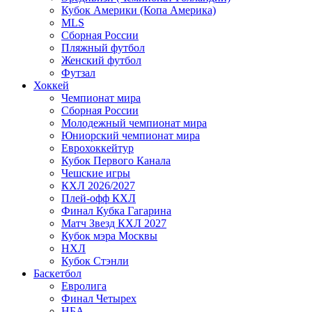
Кубок Америки (Копа Америка)
MLS
Сборная России
Пляжный футбол
Женский футбол
Футзал
Хоккей
Чемпионат мира
Сборная России
Молодежный чемпионат мира
Юниорский чемпионат мира
Еврохоккейтур
Кубок Первого Канала
Чешские игры
КХЛ 2026/2027
Плей-офф КХЛ
Финал Кубка Гагарина
Матч Звезд КХЛ 2027
Кубок мэра Москвы
НХЛ
Кубок Стэнли
Баскетбол
Евролига
Финал Четырех
НБА