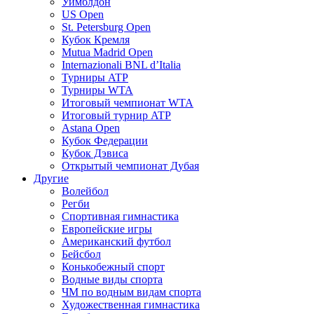
Уимблдон
US Open
St. Petersburg Open
Кубок Кремля
Mutua Madrid Open
Internazionali BNL d’Italia
Турниры ATP
Турниры WTA
Итоговый чемпионат WTA
Итоговый турнир ATP
Astana Open
Кубок Федерации
Кубок Дэвиса
Открытый чемпионат Дубая
Другие
Волейбол
Регби
Спортивная гимнастика
Европейские игры
Американский футбол
Бейсбол
Конькобежный спорт
Водные виды спорта
ЧМ по водным видам спорта
Художественная гимнастика