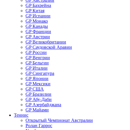
GP Австралии
GP Бахрейна
GP Китая
GP Испании
GP Монако
GP Канады
GP Франции
GP Австрии
GP Великобритании
GP Саудовской Аравии
GP России
GP Венгрии
GP Бельгии
GP Италии
GP Сингапура
GP Японии
GP Мексики
GP США
GP Бразилии
GP Абу-Даби
GP Азербайджана
GP Майами
Теннис
Открытый Чемпионат Австралии
Ролан Гаррос