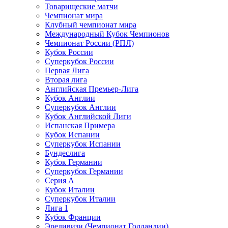
Товарищеские матчи
Чемпионат мира
Клубный чемпионат мира
Международный Кубок Чемпионов
Чемпионат России (РПЛ)
Кубок России
Суперкубок России
Первая Лига
Вторая лига
Английская Премьер-Лига
Кубок Англии
Суперкубок Англии
Кубок Английской Лиги
Испанская Примера
Кубок Испании
Суперкубок Испании
Бундеслига
Кубок Германии
Суперкубок Германии
Серия А
Кубок Италии
Суперкубок Италии
Лига 1
Кубок Франции
Эредивизи (Чемпионат Голландии)