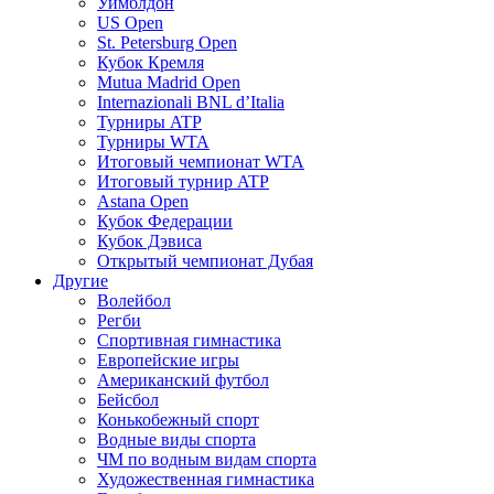
Уимблдон
US Open
St. Petersburg Open
Кубок Кремля
Mutua Madrid Open
Internazionali BNL d’Italia
Турниры ATP
Турниры WTA
Итоговый чемпионат WTA
Итоговый турнир ATP
Astana Open
Кубок Федерации
Кубок Дэвиса
Открытый чемпионат Дубая
Другие
Волейбол
Регби
Спортивная гимнастика
Европейские игры
Американский футбол
Бейсбол
Конькобежный спорт
Водные виды спорта
ЧМ по водным видам спорта
Художественная гимнастика