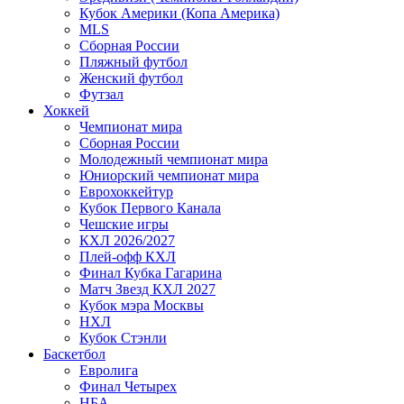
Кубок Америки (Копа Америка)
MLS
Сборная России
Пляжный футбол
Женский футбол
Футзал
Хоккей
Чемпионат мира
Сборная России
Молодежный чемпионат мира
Юниорский чемпионат мира
Еврохоккейтур
Кубок Первого Канала
Чешские игры
КХЛ 2026/2027
Плей-офф КХЛ
Финал Кубка Гагарина
Матч Звезд КХЛ 2027
Кубок мэра Москвы
НХЛ
Кубок Стэнли
Баскетбол
Евролига
Финал Четырех
НБА