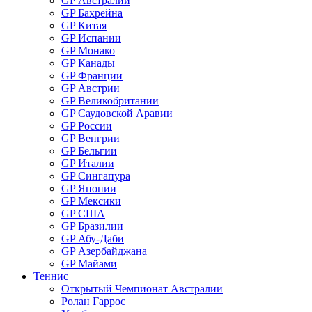
GP Австралии
GP Бахрейна
GP Китая
GP Испании
GP Монако
GP Канады
GP Франции
GP Австрии
GP Великобритании
GP Саудовской Аравии
GP России
GP Венгрии
GP Бельгии
GP Италии
GP Сингапура
GP Японии
GP Мексики
GP США
GP Бразилии
GP Абу-Даби
GP Азербайджана
GP Майами
Теннис
Открытый Чемпионат Австралии
Ролан Гаррос