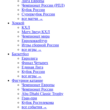
Лига Европы
Чемпионат России (РПЛ)
Кубок России
Суперкубок России
все матчи →
Хоккей
КХЛ
Матч Звезд КХЛ
Чемпионат мира
Еврохоккейтур
Игры сборной России
все игры →
Баскетбол
Евролига
Финал Четырех
Единая Лига
Кубок России
все игры →
Фигурное катание
Чемпионат Европы
Чемпионат России
Abu Dhabi Classic Trophy
Гран-при
Кубок Ростелекома
все события →