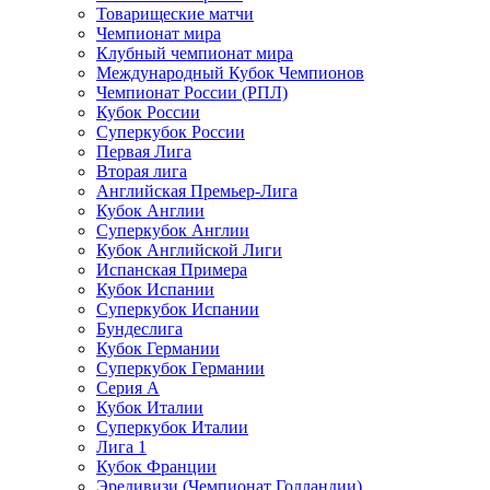
Товарищеские матчи
Чемпионат мира
Клубный чемпионат мира
Международный Кубок Чемпионов
Чемпионат России (РПЛ)
Кубок России
Суперкубок России
Первая Лига
Вторая лига
Английская Премьер-Лига
Кубок Англии
Суперкубок Англии
Кубок Английской Лиги
Испанская Примера
Кубок Испании
Суперкубок Испании
Бундеслига
Кубок Германии
Суперкубок Германии
Серия А
Кубок Италии
Суперкубок Италии
Лига 1
Кубок Франции
Эредивизи (Чемпионат Голландии)