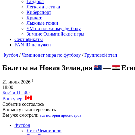
Гандбол
Легкая атлетика
Киберспорт
Крикет
Лыжные гонки
ЧМ по пляжному футболу
Зимние Олимпийские игры
Сертификаты
FAN ID не нужен
Футбол
/
Чемпионат мира по футболу
/
Групповой этап
Билеты на Новая Зеландия
—
Еги
!
21 июня 2026
18:00
Би-Си Плэйс
Ванкувер
,
Событие состоялось
Вас могут заинтересовать
Вы уже смотрели
вся история просмотров
Футбол
Лига Чемпионов