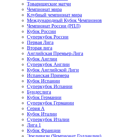
Товарищеские матчи
Чемпионат мира
Клубный чемпионат мира
Международный Кубок Чемпионов
Чемпионат России (РПЛ)
Кубок России
Суперкубок России
Первая Лига
Вторая лига
Английская Премьер-Лига
Кубок Англии
Суперкубок Англии
Кубок Английской Лиги
Испанская Примера
Кубок Испании
Суперкубок Испании
Бундеслига
Кубок Германии
Суперкубок Германии
Серия А
Кубок Италии
Суперкубок Италии
Лига 1
Кубок Франции
Эредивизи (Чемпионат Голландии)