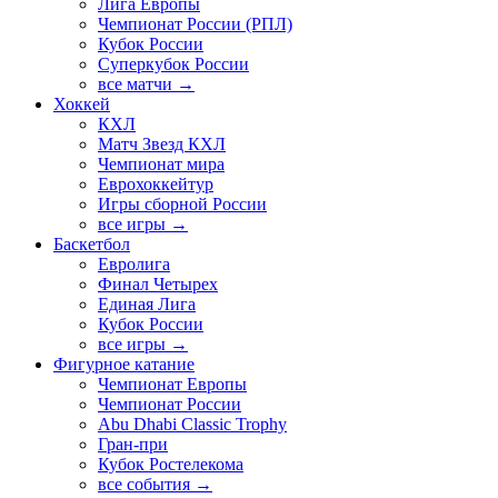
Лига Европы
Чемпионат России (РПЛ)
Кубок России
Суперкубок России
все матчи →
Хоккей
КХЛ
Матч Звезд КХЛ
Чемпионат мира
Еврохоккейтур
Игры сборной России
все игры →
Баскетбол
Евролига
Финал Четырех
Единая Лига
Кубок России
все игры →
Фигурное катание
Чемпионат Европы
Чемпионат России
Abu Dhabi Classic Trophy
Гран-при
Кубок Ростелекома
все события →