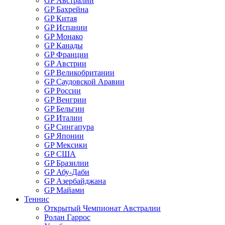
GP Австралии
GP Бахрейна
GP Китая
GP Испании
GP Монако
GP Канады
GP Франции
GP Австрии
GP Великобритании
GP Саудовской Аравии
GP России
GP Венгрии
GP Бельгии
GP Италии
GP Сингапура
GP Японии
GP Мексики
GP США
GP Бразилии
GP Абу-Даби
GP Азербайджана
GP Майами
Теннис
Открытый Чемпионат Австралии
Ролан Гаррос