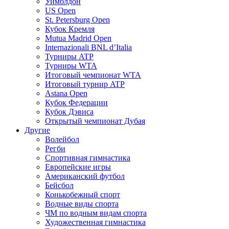
Уимблдон
US Open
St. Petersburg Open
Кубок Кремля
Mutua Madrid Open
Internazionali BNL d’Italia
Турниры ATP
Турниры WTA
Итоговый чемпионат WTA
Итоговый турнир ATP
Astana Open
Кубок Федерации
Кубок Дэвиса
Открытый чемпионат Дубая
Другие
Волейбол
Регби
Спортивная гимнастика
Европейские игры
Американский футбол
Бейсбол
Конькобежный спорт
Водные виды спорта
ЧМ по водным видам спорта
Художественная гимнастика