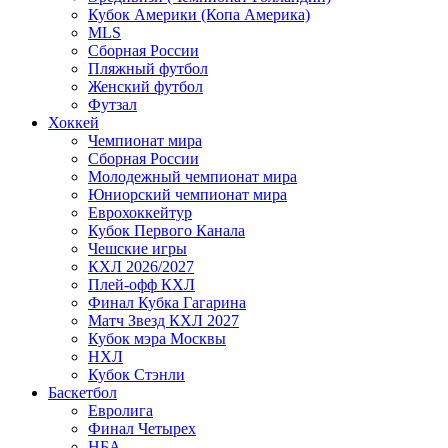
Кубок Америки (Копа Америка)
MLS
Сборная России
Пляжный футбол
Женский футбол
Футзал
Хоккей
Чемпионат мира
Сборная России
Молодежный чемпионат мира
Юниорский чемпионат мира
Еврохоккейтур
Кубок Первого Канала
Чешские игры
КХЛ 2026/2027
Плей-офф КХЛ
Финал Кубка Гагарина
Матч Звезд КХЛ 2027
Кубок мэра Москвы
НХЛ
Кубок Стэнли
Баскетбол
Евролига
Финал Четырех
НБА