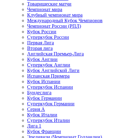
Товарищеские матчи
Чемпионат мира
Клубный чемпионат мира
Международный Кубок Чемпионов
Чемпионат России (РПЛ)
Кубок России
Суперкубок России
Первая Лига
Вторая лига
Английская Премьер-Лига
Кубок Англии
Суперкубок Англии
Кубок Английской Лиги
Испанская Примера
Кубок Испании
Суперкубок Испании
Бундеслига
Кубок Германии
Суперкубок Германии
Серия А
Кубок Италии
Суперкубок Италии
Лига 1
Кубок Франции
Эредивизи (Чемпионат Голландии)