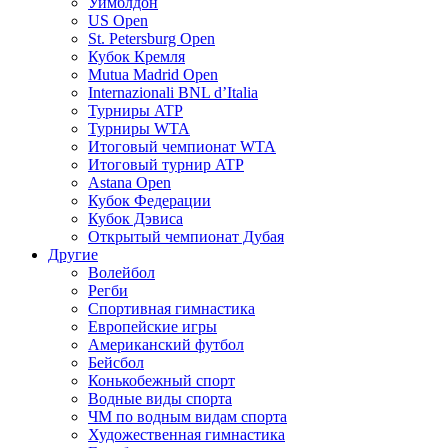
Уимблдон
US Open
St. Petersburg Open
Кубок Кремля
Mutua Madrid Open
Internazionali BNL d’Italia
Турниры ATP
Турниры WTA
Итоговый чемпионат WTA
Итоговый турнир ATP
Astana Open
Кубок Федерации
Кубок Дэвиса
Открытый чемпионат Дубая
Другие
Волейбол
Регби
Спортивная гимнастика
Европейские игры
Американский футбол
Бейсбол
Конькобежный спорт
Водные виды спорта
ЧМ по водным видам спорта
Художественная гимнастика