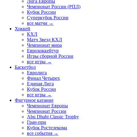
Лига Европы
Чемпионат России (РПЛ)
Кубок России
Суперкубок России
все матчи →
Хоккей
КХЛ
Матч Звезд КХЛ
Чемпионат мира
Еврохоккейтур
Игры сборной России
все игры →
Баскетбол
Евролига
Финал Четырех
Единая Лига
Кубок России
все игры →
Фигурное катание
Чемпионат Европы
Чемпионат России
Abu Dhabi Classic Trophy
Гран-при
Кубок Ростелекома
все события →