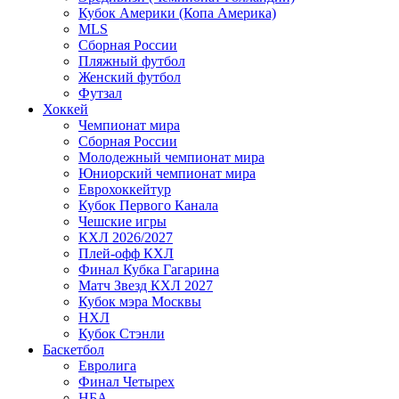
Кубок Америки (Копа Америка)
MLS
Сборная России
Пляжный футбол
Женский футбол
Футзал
Хоккей
Чемпионат мира
Сборная России
Молодежный чемпионат мира
Юниорский чемпионат мира
Еврохоккейтур
Кубок Первого Канала
Чешские игры
КХЛ 2026/2027
Плей-офф КХЛ
Финал Кубка Гагарина
Матч Звезд КХЛ 2027
Кубок мэра Москвы
НХЛ
Кубок Стэнли
Баскетбол
Евролига
Финал Четырех
НБА