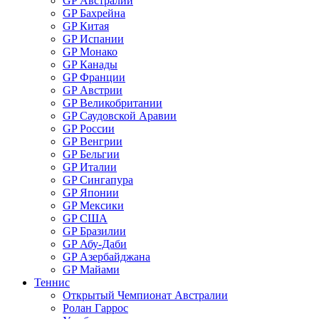
GP Австралии
GP Бахрейна
GP Китая
GP Испании
GP Монако
GP Канады
GP Франции
GP Австрии
GP Великобритании
GP Саудовской Аравии
GP России
GP Венгрии
GP Бельгии
GP Италии
GP Сингапура
GP Японии
GP Мексики
GP США
GP Бразилии
GP Абу-Даби
GP Азербайджана
GP Майами
Теннис
Открытый Чемпионат Австралии
Ролан Гаррос