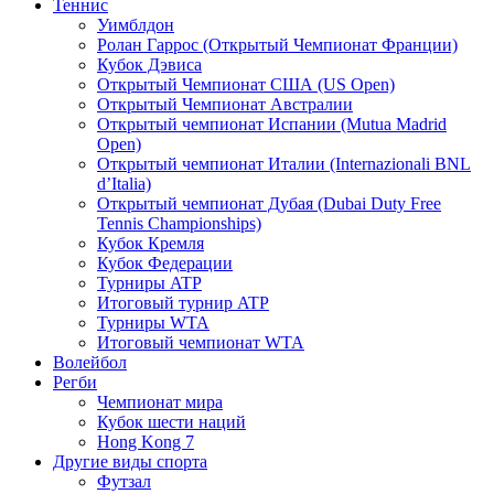
Теннис
Уимблдон
Ролан Гаррос (Открытый Чемпионат Франции)
Кубок Дэвиса
Открытый Чемпионат США (US Open)
Открытый Чемпионат Австралии
Открытый чемпионат Испании (Mutua Madrid
Open)
Открытый чемпионат Италии (Internazionali BNL
d’Italia)
Открытый чемпионат Дубая (Dubai Duty Free
Tennis Championships)
Кубок Кремля
Кубок Федерации
Турниры ATP
Итоговый турнир ATP
Турниры WTA
Итоговый чемпионат WTA
Волейбол
Регби
Чемпионат мира
Кубок шести наций
Hong Kong 7
Другие виды спорта
Футзал