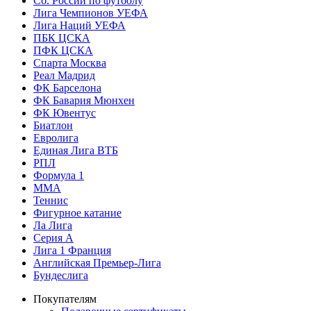
Сб. России по футболу
Лига Чемпионов УЕФА
Лига Наций УЕФА
ПБК ЦСКА
ПФК ЦСКА
Спарта Москва
Реал Мадрид
ФК Барселона
ФК Бавария Мюнхен
ФК Ювентус
Биатлон
Евролига
Единая Лига ВТБ
РПЛ
Формула 1
MMA
Теннис
Фигурное катание
Ла Лига
Серия А
Лига 1 Франция
Английская Премьер-Лига
Бундеслига
Покупателям