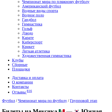
Чемпионат мира по пляжному футболу
Американский футбол
Водные виды спорта
Водное поло
Гандбол
Гимнастика
Гольф
Дзюдо
Карате
Киберспорт
Крикет
Легкая атлетика
Художественная гимнастика
Клубы
Сборные
Площадки
Доставка и оплата
О компании
Контакты
816
Отзывы
Футбол
/
Чемпионат мира по футболу
/
Групповой этап
Билеты на Мексика
—
Южная