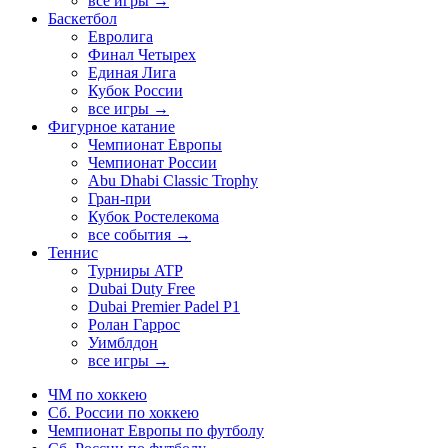
все игры →
Баскетбол
Евролига
Финал Четырех
Единая Лига
Кубок России
все игры →
Фигурное катание
Чемпионат Европы
Чемпионат России
Abu Dhabi Classic Trophy
Гран-при
Кубок Ростелекома
все события →
Теннис
Турниры ATP
Dubai Duty Free
Dubai Premier Padel P1
Ролан Гаррос
Уимблдон
все игры →
ЧМ по хоккею
Сб. России по хоккею
Чемпионат Европы по футболу