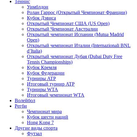
Теннис
Уимблдон
Ролан Гаррос (Открытый Чемпионат Франции)
Кубок Дэвиса
Открытый Чемпионат США (US Open)
Открытый Чемпионат Австралии
Открытый чемпионат Испании (Mutua Madrid
Open)
Открытый чемпионат Италии (Internazionali BNL
d’Italia)
Открытый чемпионат Дубая (Dubai Duty Free
Tennis Championships)
Кубок Кремля
Кубок Федерации
Турниры ATP
Итоговый турнир ATP
Турниры WTA
Итоговый чемпионат WTA
Волейбол
Регби
Чемпионат мира
Кубок шести наций
Hong Kong 7
Другие виды спорта
Футзал