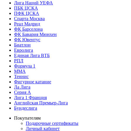
Лига Наций УЕФА
ПБК ЦСКА
ПФК ЦСКА
Спарта Москва
Реал Мадрид
ФК Барселона
ФК Бавария Мюнхен
ФК Ювентус
Биатлон
Евролига
Единая Лига ВТБ
РПЛ
Формула 1
MMA
Теннис
Фигурное катание
Ла Лига
Серия А
Лига 1 Франция
Английская Премьер-Лига
Бундеслига
Покупателям
Подарочные сертификаты
Личный кабинет