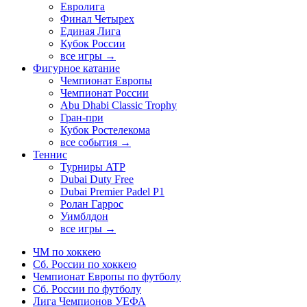
Евролига
Финал Четырех
Единая Лига
Кубок России
все игры →
Фигурное катание
Чемпионат Европы
Чемпионат России
Abu Dhabi Classic Trophy
Гран-при
Кубок Ростелекома
все события →
Теннис
Турниры ATP
Dubai Duty Free
Dubai Premier Padel P1
Ролан Гаррос
Уимблдон
все игры →
ЧМ по хоккею
Сб. России по хоккею
Чемпионат Европы по футболу
Сб. России по футболу
Лига Чемпионов УЕФА