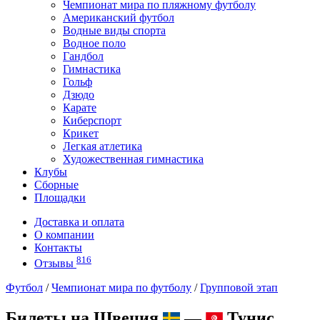
Чемпионат мира по пляжному футболу
Американский футбол
Водные виды спорта
Водное поло
Гандбол
Гимнастика
Гольф
Дзюдо
Карате
Киберспорт
Крикет
Легкая атлетика
Художественная гимнастика
Клубы
Сборные
Площадки
Доставка и оплата
О компании
Контакты
816
Отзывы
Футбол
/
Чемпионат мира по футболу
/
Групповой этап
Билеты на Швеция
—
Тунис