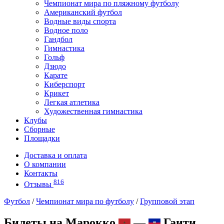
Чемпионат мира по пляжному футболу
Американский футбол
Водные виды спорта
Водное поло
Гандбол
Гимнастика
Гольф
Дзюдо
Карате
Киберспорт
Крикет
Легкая атлетика
Художественная гимнастика
Клубы
Сборные
Площадки
Доставка и оплата
О компании
Контакты
816
Отзывы
Футбол
/
Чемпионат мира по футболу
/
Групповой этап
Билеты на Марокко
—
Гаити