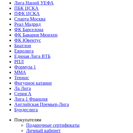
Лига Наций УЕФА
ПБК ЦСКА
ПФК ЦСКА
Спарта Москва
Реал Мадрид
ФК Барселона
ФК Бавария Мюнхен
ФК Ювентус
Биатлон
Евролига
Единая Лига ВТБ
РПЛ
Формула 1
MMA
Теннис
Фигурное катание
Ла Лига
Серия А
Лига 1 Франция
Английская Премьер-Лига
Бундеслига
Покупателям
Подарочные сертификаты
Личный кабинет