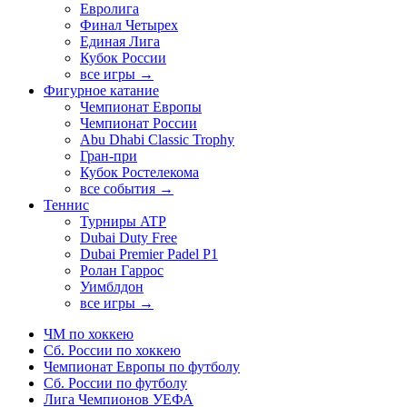
Евролига
Финал Четырех
Единая Лига
Кубок России
все игры →
Фигурное катание
Чемпионат Европы
Чемпионат России
Abu Dhabi Classic Trophy
Гран-при
Кубок Ростелекома
все события →
Теннис
Турниры ATP
Dubai Duty Free
Dubai Premier Padel P1
Ролан Гаррос
Уимблдон
все игры →
ЧМ по хоккею
Сб. России по хоккею
Чемпионат Европы по футболу
Сб. России по футболу
Лига Чемпионов УЕФА