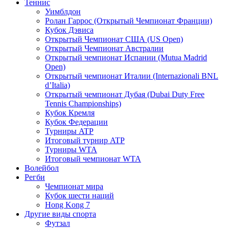
Теннис
Уимблдон
Ролан Гаррос (Открытый Чемпионат Франции)
Кубок Дэвиса
Открытый Чемпионат США (US Open)
Открытый Чемпионат Австралии
Открытый чемпионат Испании (Mutua Madrid
Open)
Открытый чемпионат Италии (Internazionali BNL
d’Italia)
Открытый чемпионат Дубая (Dubai Duty Free
Tennis Championships)
Кубок Кремля
Кубок Федерации
Турниры ATP
Итоговый турнир ATP
Турниры WTA
Итоговый чемпионат WTA
Волейбол
Регби
Чемпионат мира
Кубок шести наций
Hong Kong 7
Другие виды спорта
Футзал