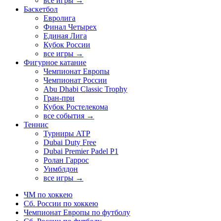
все игры →
Баскетбол
Евролига
Финал Четырех
Единая Лига
Кубок России
все игры →
Фигурное катание
Чемпионат Европы
Чемпионат России
Abu Dhabi Classic Trophy
Гран-при
Кубок Ростелекома
все события →
Теннис
Турниры ATP
Dubai Duty Free
Dubai Premier Padel P1
Ролан Гаррос
Уимблдон
все игры →
ЧМ по хоккею
Сб. России по хоккею
Чемпионат Европы по футболу