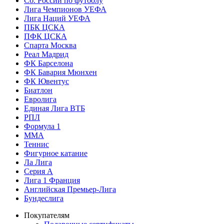
Сб. России по футболу
Лига Чемпионов УЕФА
Лига Наций УЕФА
ПБК ЦСКА
ПФК ЦСКА
Спарта Москва
Реал Мадрид
ФК Барселона
ФК Бавария Мюнхен
ФК Ювентус
Биатлон
Евролига
Единая Лига ВТБ
РПЛ
Формула 1
MMA
Теннис
Фигурное катание
Ла Лига
Серия А
Лига 1 Франция
Английская Премьер-Лига
Бундеслига
Покупателям