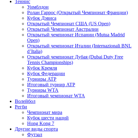
Теннис
Уимблдон
Ролан Гаррос (Открытый Чемпионат Франции)
Кубок Дэвиса
Открытый Чемпионат США (US Open)
Открытый Чемпионат Австралии
Открытый чемпионат Испании (Mutua Madrid
Open)
Открытый чемпионат Италии (Internazionali BNL
d’Italia)
Открытый чемпионат Дубая (Dubai Duty Free
Tennis Championships)
Кубок Кремля
Кубок Федерации
Турниры ATP
Итоговый турнир ATP
Турниры WTA
Итоговый чемпионат WTA
Волейбол
Регби
Чемпионат мира
Кубок шести наций
Hong Kong 7
Другие виды спорта
Футзал