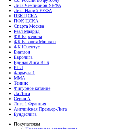
Сб. России по футболу
Лига Чемпионов УЕФА
Лига Наций УЕФА
ПБК ЦСКА
ПФК ЦСКА
Спарта Москва
Реал Мадрид
ФК Барселона
ФК Бавария Мюнхен
ФК Ювентус
Биатлон
Евролига
Единая Лига ВТБ
РПЛ
Формула 1
MMA
Теннис
Фигурное катание
Ла Лига
Серия А
Лига 1 Франция
Английская Премьер-Лига
Бундеслига
Покупателям