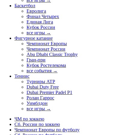
все игры →
Баскетбол
Евролига
Финал Четырех
Единая Лига
Кубок России
все игры →
Фигурное катание
Чемпионат Европы
Чемпионат России
Abu Dhabi Classic Trophy
Гран-при
Кубок Ростелекома
все события →
Теннис
Турниры ATP
Dubai Duty Free
Dubai Premier Padel P1
Ролан Гаррос
Уимблдон
все игры →
ЧМ по хоккею
Сб. России по хоккею
Чемпионат Европы по футболу