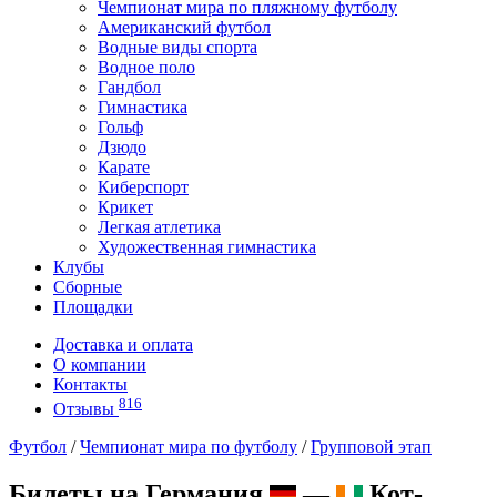
Чемпионат мира по пляжному футболу
Американский футбол
Водные виды спорта
Водное поло
Гандбол
Гимнастика
Гольф
Дзюдо
Карате
Киберспорт
Крикет
Легкая атлетика
Художественная гимнастика
Клубы
Сборные
Площадки
Доставка и оплата
О компании
Контакты
816
Отзывы
Футбол
/
Чемпионат мира по футболу
/
Групповой этап
Билеты на Германия
—
Кот-