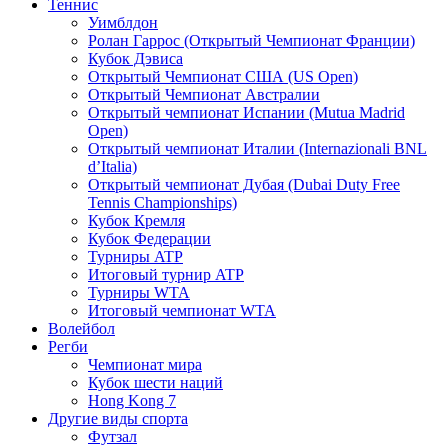
Теннис
Уимблдон
Ролан Гаррос (Открытый Чемпионат Франции)
Кубок Дэвиса
Открытый Чемпионат США (US Open)
Открытый Чемпионат Австралии
Открытый чемпионат Испании (Mutua Madrid
Open)
Открытый чемпионат Италии (Internazionali BNL
d’Italia)
Открытый чемпионат Дубая (Dubai Duty Free
Tennis Championships)
Кубок Кремля
Кубок Федерации
Турниры ATP
Итоговый турнир ATP
Турниры WTA
Итоговый чемпионат WTA
Волейбол
Регби
Чемпионат мира
Кубок шести наций
Hong Kong 7
Другие виды спорта
Футзал