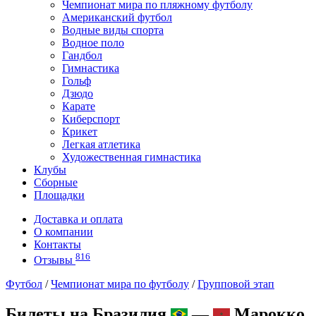
Чемпионат мира по пляжному футболу
Американский футбол
Водные виды спорта
Водное поло
Гандбол
Гимнастика
Гольф
Дзюдо
Карате
Киберспорт
Крикет
Легкая атлетика
Художественная гимнастика
Клубы
Сборные
Площадки
Доставка и оплата
О компании
Контакты
816
Отзывы
Футбол
/
Чемпионат мира по футболу
/
Групповой этап
Билеты на Бразилия
—
Марокко