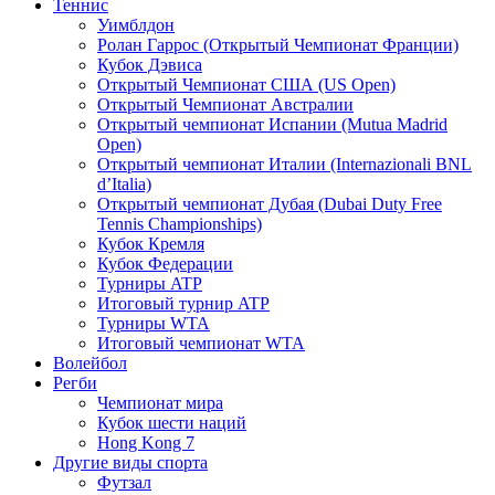
Теннис
Уимблдон
Ролан Гаррос (Открытый Чемпионат Франции)
Кубок Дэвиса
Открытый Чемпионат США (US Open)
Открытый Чемпионат Австралии
Открытый чемпионат Испании (Mutua Madrid
Open)
Открытый чемпионат Италии (Internazionali BNL
d’Italia)
Открытый чемпионат Дубая (Dubai Duty Free
Tennis Championships)
Кубок Кремля
Кубок Федерации
Турниры ATP
Итоговый турнир ATP
Турниры WTA
Итоговый чемпионат WTA
Волейбол
Регби
Чемпионат мира
Кубок шести наций
Hong Kong 7
Другие виды спорта
Футзал