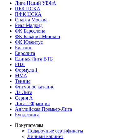
Лига Наций УЕФА
ПБК ЦСКА
ПФК ЦСКА
Спарта Москва
Реал Мадрид
ФК Барселона
ФК Бавария Мюнхен
ФК Ювентус
Биатлон
Евролига
Единая Лига ВТБ
РПЛ
Формула 1
MMA
Теннис
Фигурное катание
Ла Лига
Серия А
Лига 1 Франция
Английская Премьер-Лига
Бундеслига
Покупателям
Подарочные сертификаты
Личный кабинет