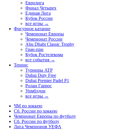
Евролига
Финал Четырех
Единая Лига
Кубок России
все игры →
Фигурное катание
Чемпионат Европы
Чемпионат России
Abu Dhabi Classic Trophy
Гран-при
Кубок Ростелекома
все события →
Теннис
Турниры ATP
Dubai Duty Free
Dubai Premier Padel P1
Ролан Гаррос
Уимблдон
все игры →
ЧМ по хоккею
Сб. России по хоккею
Чемпионат Европы по футболу
Сб. России по футболу
Лига Чемпионов УЕФА