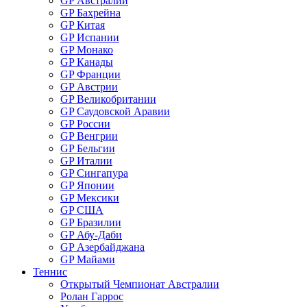
GP Австралии
GP Бахрейна
GP Китая
GP Испании
GP Монако
GP Канады
GP Франции
GP Австрии
GP Великобритании
GP Саудовской Аравии
GP России
GP Венгрии
GP Бельгии
GP Италии
GP Сингапура
GP Японии
GP Мексики
GP США
GP Бразилии
GP Абу-Даби
GP Азербайджана
GP Майами
Теннис
Открытый Чемпионат Австралии
Ролан Гаррос