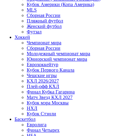
Кубок Америки (Копа Америка)
MLS
Сборная России
Пляжный футбол
Женский футбол
Футзал
Хоккей
Чемпионат мира
Сборная России
Молодежный чемпионат мира
Юниорский чемпионат мира
Еврохоккейтур
Кубок Первого Канала
Чешские игры
КХЛ 2026/2027
Плей-офф КХЛ
Финал Кубка Гагарина
Матч Звезд КХЛ 2027
Кубок мэра Москвы
НХЛ
Кубок Стэнли
Баскетбол
Евролига
Финал Четырех
НБА