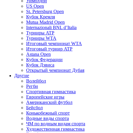
Уимблдон
US Open
St. Petersburg Open
Кубок Кремля
Mutua Madrid Open
Internazionali BNL d’Italia
Турниры ATP
Турниры WTA
Итоговый чемпионат WTA
Итоговый турнир ATP
Astana Open
Кубок Федерации
Кубок Дэвиса
Открытый чемпионат Дубая
Другие
Волейбол
Регби
Спортивная гимнастика
Европейские игры
Американский футбол
Бейсбол
Конькобежный спорт
Водные виды спорта
ЧМ по водным видам спорта
Художественная гимнастика