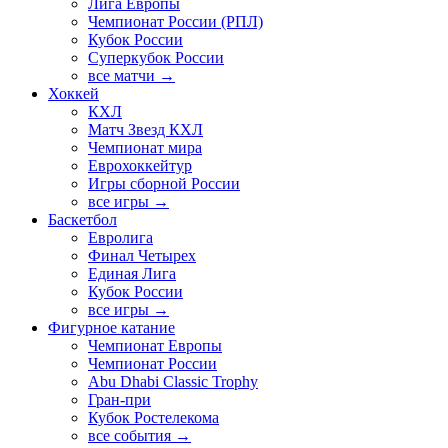
Лига Европы
Чемпионат России (РПЛ)
Кубок России
Суперкубок России
все матчи →
Хоккей
КХЛ
Матч Звезд КХЛ
Чемпионат мира
Еврохоккейтур
Игры сборной России
все игры →
Баскетбол
Евролига
Финал Четырех
Единая Лига
Кубок России
все игры →
Фигурное катание
Чемпионат Европы
Чемпионат России
Abu Dhabi Classic Trophy
Гран-при
Кубок Ростелекома
все события →