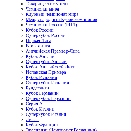
Товарищеские матчи
Чемпионат мира
Клубный чемпионат мира
Международный Кубок Чемпионов
Чемпионат России (РПЛ)
Кубок России
Суперкубок России
Первая Лига
Вторая лига
Английская Премьер-Лига
Кубок Англии
Суперкубок Англии
Кубок Английской Лиги
Испанская Примера
Кубок Испании
Суперкубок Испании
Бундеслига
Кубок Германии
Суперкубок Германии
Серия А
Кубок Италии
Суперкубок Италии
Лига 1
Кубок Франции
Эредивизи (Чемпионат Голландии)