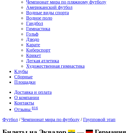
Чемпионат мира по пляжному футболу
Американский футбол
Водные виды спорта
Водное поло
Гандбол
Гимнастика
Гольф
Дзюдо
Карате
Киберспорт
Крикет
Легкая атлетика
Художественная гимнастика
Клубы
Сборные
Площадки
Доставка и оплата
О компании
Контакты
816
Отзывы
Футбол
/
Чемпионат мира по футболу
/
Групповой этап
Билеты на Эквадор
—
Германия