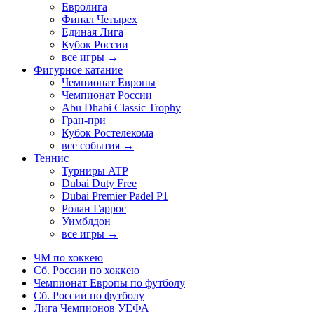
Евролига
Финал Четырех
Единая Лига
Кубок России
все игры →
Фигурное катание
Чемпионат Европы
Чемпионат России
Abu Dhabi Classic Trophy
Гран-при
Кубок Ростелекома
все события →
Теннис
Турниры ATP
Dubai Duty Free
Dubai Premier Padel P1
Ролан Гаррос
Уимблдон
все игры →
ЧМ по хоккею
Сб. России по хоккею
Чемпионат Европы по футболу
Сб. России по футболу
Лига Чемпионов УЕФА