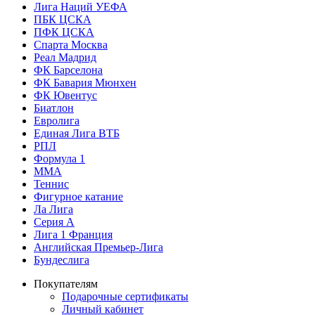
Лига Наций УЕФА
ПБК ЦСКА
ПФК ЦСКА
Спарта Москва
Реал Мадрид
ФК Барселона
ФК Бавария Мюнхен
ФК Ювентус
Биатлон
Евролига
Единая Лига ВТБ
РПЛ
Формула 1
MMA
Теннис
Фигурное катание
Ла Лига
Серия А
Лига 1 Франция
Английская Премьер-Лига
Бундеслига
Покупателям
Подарочные сертификаты
Личный кабинет