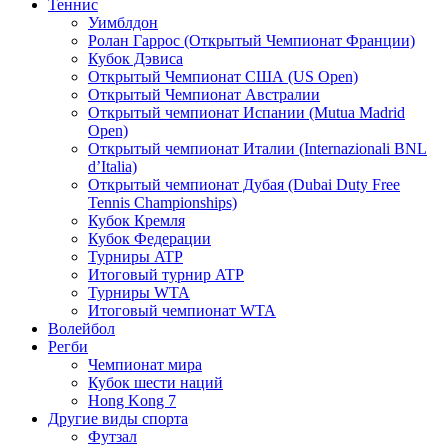
Теннис
Уимблдон
Ролан Гаррос (Открытый Чемпионат Франции)
Кубок Дэвиса
Открытый Чемпионат США (US Open)
Открытый Чемпионат Австралии
Открытый чемпионат Испании (Mutua Madrid
Open)
Открытый чемпионат Италии (Internazionali BNL
d’Italia)
Открытый чемпионат Дубая (Dubai Duty Free
Tennis Championships)
Кубок Кремля
Кубок Федерации
Турниры ATP
Итоговый турнир ATP
Турниры WTA
Итоговый чемпионат WTA
Волейбол
Регби
Чемпионат мира
Кубок шести наций
Hong Kong 7
Другие виды спорта
Футзал