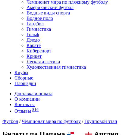
Чемпионат мира по пляжному футболу
Американский футбол
Водные виды спорта
Водное поло
Гандбол
Гимнастика
Гольф
Дзюдо
Карате
Киберспорт
Крикет
Легкая атлетика
Художественная гимнастика
Клубы
Сборные
Площадки
Доставка и оплата
О компании
Контакты
816
Отзывы
Футбол
/
Чемпионат мира по футболу
/
Групповой этап
Билеты на Панама
—
Англия