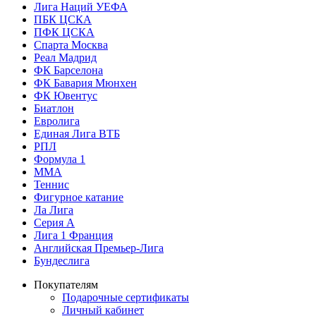
Лига Наций УЕФА
ПБК ЦСКА
ПФК ЦСКА
Спарта Москва
Реал Мадрид
ФК Барселона
ФК Бавария Мюнхен
ФК Ювентус
Биатлон
Евролига
Единая Лига ВТБ
РПЛ
Формула 1
MMA
Теннис
Фигурное катание
Ла Лига
Серия А
Лига 1 Франция
Английская Премьер-Лига
Бундеслига
Покупателям
Подарочные сертификаты
Личный кабинет