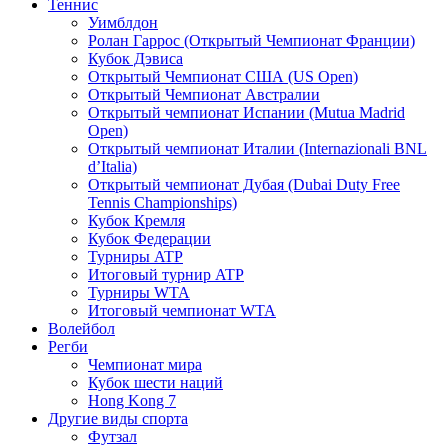
Теннис
Уимблдон
Ролан Гаррос (Открытый Чемпионат Франции)
Кубок Дэвиса
Открытый Чемпионат США (US Open)
Открытый Чемпионат Австралии
Открытый чемпионат Испании (Mutua Madrid
Open)
Открытый чемпионат Италии (Internazionali BNL
d’Italia)
Открытый чемпионат Дубая (Dubai Duty Free
Tennis Championships)
Кубок Кремля
Кубок Федерации
Турниры ATP
Итоговый турнир ATP
Турниры WTA
Итоговый чемпионат WTA
Волейбол
Регби
Чемпионат мира
Кубок шести наций
Hong Kong 7
Другие виды спорта
Футзал