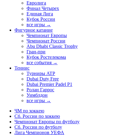
Евролига
Финал Четырех
Единая Лига
Кубок России
все игры →
Фигурное катание
Чемпионат Европы
Чемпионат России
Abu Dhabi Classic Trophy
Гран-при
Кубок Ростелекома
все события →
Теннис
Турниры ATP
Dubai Duty Free
Dubai Premier Padel P1
Ролан Гаррос
Уимблдон
все игры →
ЧМ по хоккею
Сб. России по хоккею
Чемпионат Европы по футболу
Сб. России по футболу
Лига Чемпионов УЕФА