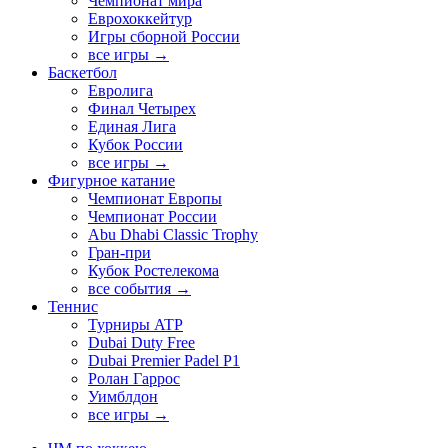
Чемпионат мира
Еврохоккейтур
Игры сборной России
все игры →
Баскетбол
Евролига
Финал Четырех
Единая Лига
Кубок России
все игры →
Фигурное катание
Чемпионат Европы
Чемпионат России
Abu Dhabi Classic Trophy
Гран-при
Кубок Ростелекома
все события →
Теннис
Турниры ATP
Dubai Duty Free
Dubai Premier Padel P1
Ролан Гаррос
Уимблдон
все игры →