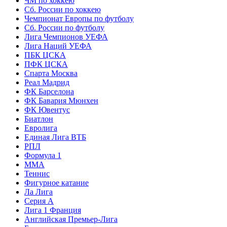
ЧМ по хоккею
Сб. России по хоккею
Чемпионат Европы по футболу
Сб. России по футболу
Лига Чемпионов УЕФА
Лига Наций УЕФА
ПБК ЦСКА
ПФК ЦСКА
Спарта Москва
Реал Мадрид
ФК Барселона
ФК Бавария Мюнхен
ФК Ювентус
Биатлон
Евролига
Единая Лига ВТБ
РПЛ
Формула 1
MMA
Теннис
Фигурное катание
Ла Лига
Серия А
Лига 1 Франция
Английская Премьер-Лига