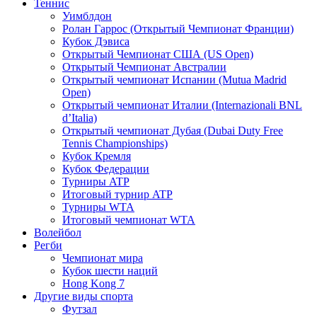
Теннис
Уимблдон
Ролан Гаррос (Открытый Чемпионат Франции)
Кубок Дэвиса
Открытый Чемпионат США (US Open)
Открытый Чемпионат Австралии
Открытый чемпионат Испании (Mutua Madrid
Open)
Открытый чемпионат Италии (Internazionali BNL
d’Italia)
Открытый чемпионат Дубая (Dubai Duty Free
Tennis Championships)
Кубок Кремля
Кубок Федерации
Турниры ATP
Итоговый турнир ATP
Турниры WTA
Итоговый чемпионат WTA
Волейбол
Регби
Чемпионат мира
Кубок шести наций
Hong Kong 7
Другие виды спорта
Футзал