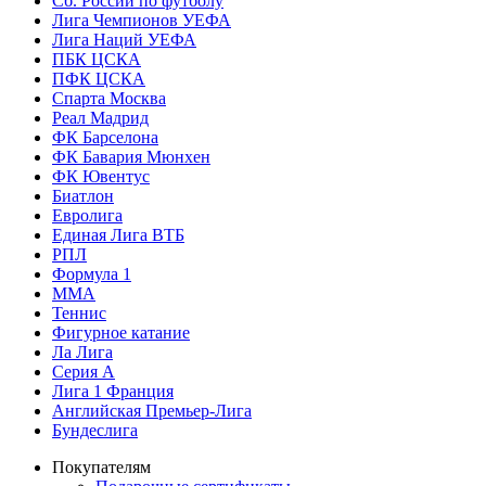
Сб. России по футболу
Лига Чемпионов УЕФА
Лига Наций УЕФА
ПБК ЦСКА
ПФК ЦСКА
Спарта Москва
Реал Мадрид
ФК Барселона
ФК Бавария Мюнхен
ФК Ювентус
Биатлон
Евролига
Единая Лига ВТБ
РПЛ
Формула 1
MMA
Теннис
Фигурное катание
Ла Лига
Серия А
Лига 1 Франция
Английская Премьер-Лига
Бундеслига
Покупателям