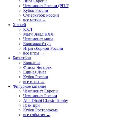
Лига Европы
Чемпионат России (РПЛ)
Кубок России
Суперкубок России
все матчи →
Хоккей
КХЛ
Матч Звезд КХЛ
Чемпионат мира
Еврохоккейтур
Игры сборной России
все игры →
Баскетбол
Евролига
Финал Четырех
Единая Лига
Кубок России
все игры →
Фигурное катание
Чемпионат Европы
Чемпионат России
Abu Dhabi Classic Trophy
Гран-при
Кубок Ростелекома
все события →