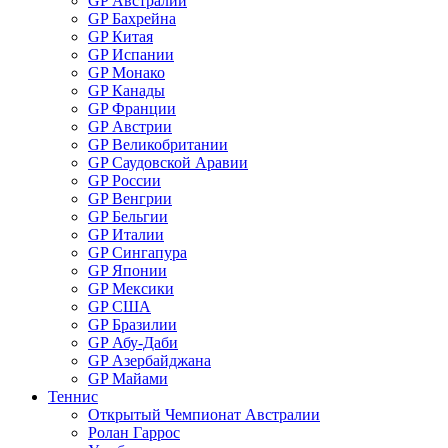
GP Австралии
GP Бахрейна
GP Китая
GP Испании
GP Монако
GP Канады
GP Франции
GP Австрии
GP Великобритании
GP Саудовской Аравии
GP России
GP Венгрии
GP Бельгии
GP Италии
GP Сингапура
GP Японии
GP Мексики
GP США
GP Бразилии
GP Абу-Даби
GP Азербайджана
GP Майами
Теннис
Открытый Чемпионат Австралии
Ролан Гаррос