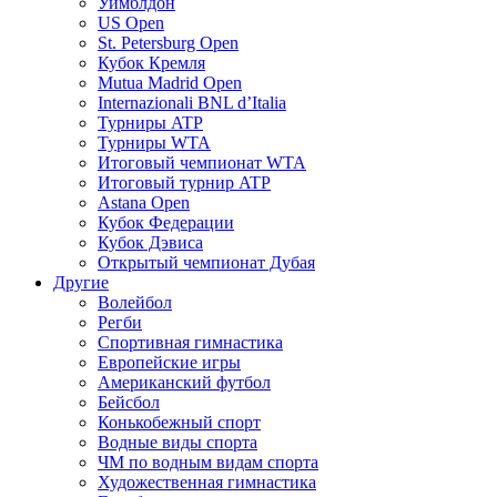
Уимблдон
US Open
St. Petersburg Open
Кубок Кремля
Mutua Madrid Open
Internazionali BNL d’Italia
Турниры ATP
Турниры WTA
Итоговый чемпионат WTA
Итоговый турнир ATP
Astana Open
Кубок Федерации
Кубок Дэвиса
Открытый чемпионат Дубая
Другие
Волейбол
Регби
Спортивная гимнастика
Европейские игры
Американский футбол
Бейсбол
Конькобежный спорт
Водные виды спорта
ЧМ по водным видам спорта
Художественная гимнастика