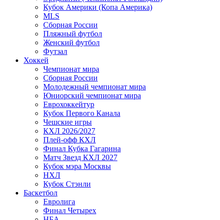
Кубок Америки (Копа Америка)
MLS
Сборная России
Пляжный футбол
Женский футбол
Футзал
Хоккей
Чемпионат мира
Сборная России
Молодежный чемпионат мира
Юниорский чемпионат мира
Еврохоккейтур
Кубок Первого Канала
Чешские игры
КХЛ 2026/2027
Плей-офф КХЛ
Финал Кубка Гагарина
Матч Звезд КХЛ 2027
Кубок мэра Москвы
НХЛ
Кубок Стэнли
Баскетбол
Евролига
Финал Четырех
НБА