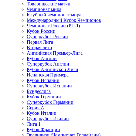
Товарищеские матчи
Чемпионат мира
Клубный чемпионат мира
Международный Кубок Чемпионов
Чемпионат России (РПЛ)
Кубок России
Суперкубок России
Первая Лига
Вторая лига
Английская Премьер-Лига
Кубок Англии
Суперкубок Англии
Кубок Английской Лиги
Испанская Примера
Кубок Испании
Суперкубок Испании
Бундеслига
Кубок Германии
Суперкубок Германии
Серия А
Кубок Италии
Суперкубок Италии
Лига 1
Кубок Франции
Эредивизи (Чемпионат Голландии)