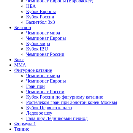
Чемпионат Европы (Евробаскет)
НБА
Кубок Европы
Кубок России
Баскетбол 3х3
Биатлон
Чемпионат мира
Чемпионат Европы
Кубок мира
Кубок IBU
Чемпионат России
Бокс
MMA
Фигурное катание
Чемпионат мира
Чемпионат Европы
Гран-при
Чемпионат России
Кубок России по фигурному катанию
Ростелеком гран-при Золотой конек Москвы
Кубок Первого канала
Ледовое шоу
Гала-шоу Ледниковый период
Формула 1
Теннис