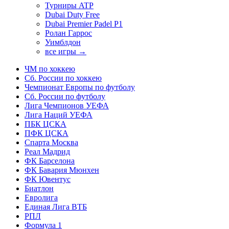
Турниры ATP
Dubai Duty Free
Dubai Premier Padel P1
Ролан Гаррос
Уимблдон
все игры →
ЧМ по хоккею
Сб. России по хоккею
Чемпионат Европы по футболу
Сб. России по футболу
Лига Чемпионов УЕФА
Лига Наций УЕФА
ПБК ЦСКА
ПФК ЦСКА
Спарта Москва
Реал Мадрид
ФК Барселона
ФК Бавария Мюнхен
ФК Ювентус
Биатлон
Евролига
Единая Лига ВТБ
РПЛ
Формула 1