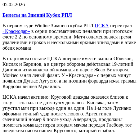
05.02.2026
Билеты на Зимний Кубок РПЛ
В первом туре Winline Зимнего кубка РПЛ
ЦСКА
переиграл
«Краснодар»
в серии послематчевых пенальти при итоговом
счете 2:2 по основному времени. Матч ознаменовался тремя
удалениями игроков и несколькими яркими эпизодами в атаке
обеих команд.
В стартовом составе ЦСКА впервые вместе вышли Обляков,
Кисляк и Баринов, а в центре обороны действовал 19-летний
Данилов из молодежной команды в паре с Жоао Виктором.
Мойзес занял левый фланг. У «Краснодара» с первых минут
появился Дуглас Аугусто, а на позиции форварда из-за травмы
Кордобы вышел Мукаилов.
ЦСКА начал активно: Круговой дважды оказался близок к
голу — сначала не дотянулся до навеса Кисляка, затем
упустил мяч при выходе один на один. На 1-м голе Лусиано
оформил точный удар после углового. Аргентинец,
сменивший номер 9 после ухода Алеррандо, продолжил
помогать команде: перед вторым мячом передал Глебову, тот
шведским пасом нашел Кругового, который и забил.