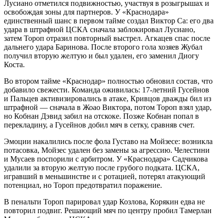
Лусиано отметился подвижностью, участвуя в розыгрышах и
освобождая зоны для партнеров. У «Краснодара»
единственный шанс в первом тайме создал Виктор Са: его два
удара в штрафной ЦСКА сначала заблокировал Лусиано,
затем Тороп отразил повторный выстрел. Агкацев спас после
дальнего удара Баринова. После второго гола хозяев Жубал
получил вторую желтую и был удален, его заменил Диогу
Коста.
Во втором тайме «Краснодар» полностью обновил состав, что
добавило свежести. Команда оживилась: 17-летний Гусейнов
и Пальцев активизировались в атаке, Кривцов дважды бил из
штрафной — сначала в Жоао Виктора, потом Тороп взял удар,
но Кобнан Дэвид забил на отскоке. Позже Кобнан попал в
перекладину, а Гусейнов добил мяч в сетку, сравняв счет.
Эмоции накалились после фола Густаво на Мойзесе: возникла
потасовка, Мойзес удален без замены за агрессию. Челестини
и Мусаев поспорили с арбитром. У «Краснодара» Садчикова
удалили за вторую желтую после грубого подката. ЦСКА,
игравший в меньшинстве и с ротацией, потерял атакующий
потенциал, но Тороп предотвратил поражение.
В пенальти Тороп парировал удар Козлова, Корякин едва не
повторил подвиг. Решающий мяч по центру пробил Тамерлан