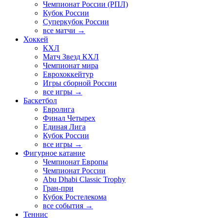
Чемпионат России (РПЛ)
Кубок России
Суперкубок России
все матчи →
Хоккей
КХЛ
Матч Звезд КХЛ
Чемпионат мира
Еврохоккейтур
Игры сборной России
все игры →
Баскетбол
Евролига
Финал Четырех
Единая Лига
Кубок России
все игры →
Фигурное катание
Чемпионат Европы
Чемпионат России
Abu Dhabi Classic Trophy
Гран-при
Кубок Ростелекома
все события →
Теннис