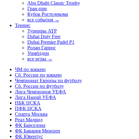
Abu Dhabi Classic Trophy
Гран-при
Кубок Ростелекома
все события →
Теннис
Турниры ATP
Dubai Duty Free
Dubai Premier Padel P1
Ролан Гаррос
Уимблдон
все игры →
ЧМ по хоккею
Сб. России по хоккею
Чемпионат Европы по футболу
Сб. России по футболу
Лига Чемпионов УЕФА
Лига Наций УЕФА
ПБК ЦСКА
ПФК ЦСКА
Спарта Москва
Реал Мадрид
ФК Барселона
ФК Бавария Мюнхен
ФК Ювентус