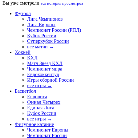
Вы уже смотрели
вся история просмотров
Футбол
Лига Чемпионов
Лига Европы
Чемпионат России (РПЛ)
Кубок России
Суперкубок России
все матчи →
Хоккей
КХЛ
Матч Звезд КХЛ
Чемпионат мира
Еврохоккейтур
Игры сборной России
все игры →
Баскетбол
Евролига
Финал Четырех
Единая Лига
Кубок России
все игры →
Фигурное катание
Чемпионат Европы
Чемпионат России