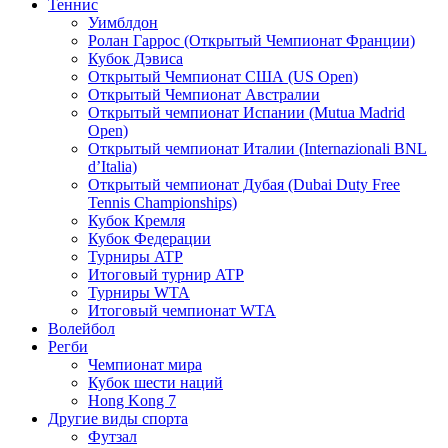
Теннис
Уимблдон
Ролан Гаррос (Открытый Чемпионат Франции)
Кубок Дэвиса
Открытый Чемпионат США (US Open)
Открытый Чемпионат Австралии
Открытый чемпионат Испании (Mutua Madrid
Open)
Открытый чемпионат Италии (Internazionali BNL
d’Italia)
Открытый чемпионат Дубая (Dubai Duty Free
Tennis Championships)
Кубок Кремля
Кубок Федерации
Турниры ATP
Итоговый турнир ATP
Турниры WTA
Итоговый чемпионат WTA
Волейбол
Регби
Чемпионат мира
Кубок шести наций
Hong Kong 7
Другие виды спорта
Футзал