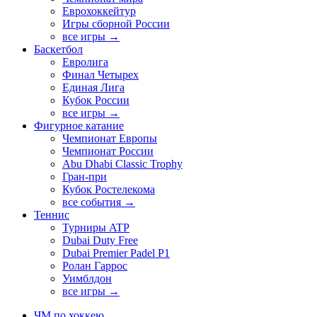
Еврохоккейтур
Игры сборной России
все игры →
Баскетбол
Евролига
Финал Четырех
Единая Лига
Кубок России
все игры →
Фигурное катание
Чемпионат Европы
Чемпионат России
Abu Dhabi Classic Trophy
Гран-при
Кубок Ростелекома
все события →
Теннис
Турниры ATP
Dubai Duty Free
Dubai Premier Padel P1
Ролан Гаррос
Уимблдон
все игры →
ЧМ по хоккею