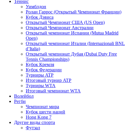
Теннис
Уимблдон
Ролан Гаррос (Открытый Чемпионат Франции)
Кубок Дэвиса
Открытый Чемпионат США (US Open)
Открытый Чемпионат Австралии
Открытый чемпионат Испании (Mutua Madrid
Open)
Открытый чемпионат Италии (Internazionali BNL
d’Italia)
Открытый чемпионат Дубая (Dubai Duty Free
Tennis Championships)
Кубок Кремля
Кубок Федерации
Турниры ATP
Итоговый турнир ATP
Турниры WTA
Итоговый чемпионат WTA
Волейбол
Регби
Чемпионат мира
Кубок шести наций
Hong Kong 7
Другие виды спорта
Футзал