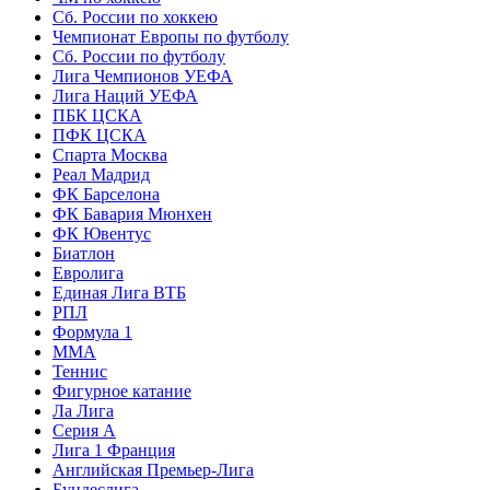
Сб. России по хоккею
Чемпионат Европы по футболу
Сб. России по футболу
Лига Чемпионов УЕФА
Лига Наций УЕФА
ПБК ЦСКА
ПФК ЦСКА
Спарта Москва
Реал Мадрид
ФК Барселона
ФК Бавария Мюнхен
ФК Ювентус
Биатлон
Евролига
Единая Лига ВТБ
РПЛ
Формула 1
MMA
Теннис
Фигурное катание
Ла Лига
Серия А
Лига 1 Франция
Английская Премьер-Лига
Бундеслига